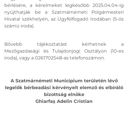
bérlésére, a kérelmeket legkésőbb 2025.04.04-ig
nyújthatják be a Szatmárnémeti Polgármesteri
Hivatal székhelyén, az Ügyfélfogadó Irodában (5-ös
számú iroda).
Bővebb tájékoztatást kérhetnek a
Mezőgazdasági és Tulajdonjogi Osztályon (10-es
iroda), vagy a 0261702548-as telefonszámon.
A Szatmárnémeti Municípium területén lévő
legelők bérbeadási kérvényeit elemző és elbíráló
bizottság elnöke
Ghiarfaș Adelin Cristian