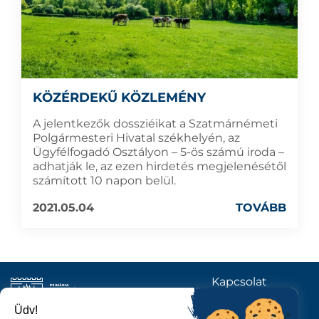
KÖZÉRDEKŰ KÖZLEMÉNY
A jelentkezők dossziéikat a Szatmárnémeti
Polgármesteri Hivatal székhelyén, az
Ügyfélfogadó Osztályon – 5-ös számú iroda –
adhatják le, az ezen hirdetés megjelenésétől
számított 10 napon belül.
2021.05.04
TOVÁBB
Kapcsolat
KÖVESSENEK
Üdv!