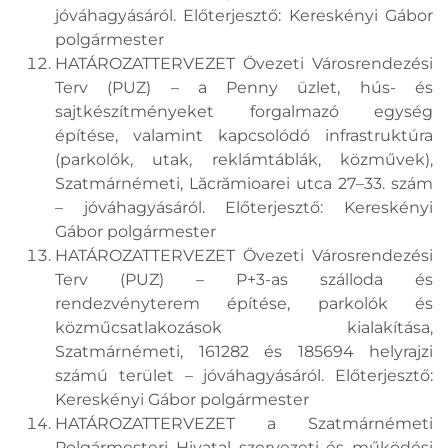
jóváhagyásáról. Előterjesztő: Kereskényi Gábor
polgármester
HATÁROZATTERVEZET Övezeti Városrendezési
Terv (PUZ) – a Penny üzlet, hús- és
sajtkészítményeket forgalmazó egység
építése, valamint kapcsolódó infrastruktúra
(parkolók, utak, reklámtáblák, közművek),
Szatmárnémeti, Lăcrămioarei utca 27–33. szám
– jóváhagyásáról. Előterjesztő: Kereskényi
Gábor polgármester
HATÁROZATTERVEZET Övezeti Városrendezési
Terv (PUZ) – P+3-as szálloda és
rendezvényterem építése, parkolók és
közműcsatlakozások kialakítása,
Szatmárnémeti, 161282 és 185694 helyrajzi
számú terület – jóváhagyásáról. Előterjesztő:
Kereskényi Gábor polgármester
HATÁROZATTERVEZET a Szatmárnémeti
Polgármesteri Hivatal szervezeti és működési