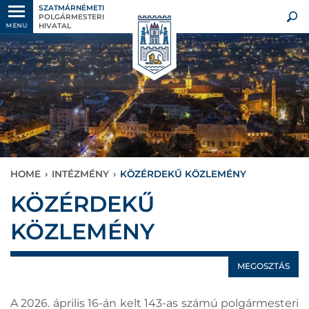
SZATMÁRNÉMETI
POLGÁRMESTERI
HIVATAL
MENU
HOME
›
INTÉZMÉNY
›
KÖZÉRDEKŰ KÖZLEMÉNY
KÖZÉRDEKŰ
KÖZLEMÉNY
MEGOSZTÁS
A 2026. április 16-án kelt 143-as számú polgármesteri