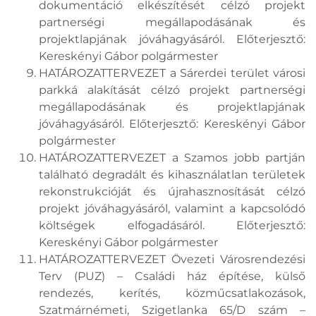
dokumentáció elkészítését célzó projekt
partnerségi megállapodásának és
projektlapjának jóváhagyásáról. Előterjesztő:
Kereskényi Gábor polgármester
HATÁROZATTERVEZET a Sárerdei terület városi
parkká alakítását célzó projekt partnerségi
megállapodásának és projektlapjának
jóváhagyásáról. Előterjesztő: Kereskényi Gábor
polgármester
HATÁROZATTERVEZET a Szamos jobb partján
található degradált és kihasználatlan területek
rekonstrukcióját és újrahasznosítását célzó
projekt jóváhagyásáról, valamint a kapcsolódó
költségek elfogadásáról. Előterjesztő:
Kereskényi Gábor polgármester
HATÁROZATTERVEZET Övezeti Városrendezési
Terv (PUZ) – Családi ház építése, külső
rendezés, kerítés, közműcsatlakozások,
Szatmárnémeti, Szigetlanka 65/D szám –