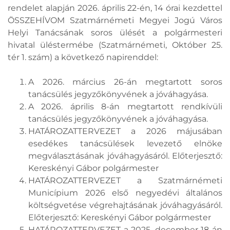
rendelet alapján 2026. április 22-én, 14 órai kezdettel
ÖSSZEHÍVOM Szatmárnémeti Megyei Jogú Város
Helyi Tanácsának soros ülését a polgármesteri
hivatal üléstermébe (Szatmárnémeti, Október 25.
tér 1. szám) a következő napirenddel:
A 2026. március 26-án megtartott soros
tanácsülés jegyzőkönyvének a jóváhagyása.
A 2026. április 8-án megtartott rendkívüli
tanácsülés jegyzőkönyvének a jóváhagyása.
HATÁROZATTERVEZET a 2026 májusában
esedékes tanácsülések levezető elnöke
megválasztásának jóváhagyásáról. Előterjesztő:
Kereskényi Gábor polgármester
HATÁROZATTERVEZET a Szatmárnémeti
Municípium 2026 első negyedévi általános
költségvetése végrehajtásának jóváhagyásáról.
Előterjesztő: Kereskényi Gábor polgármester
HATÁROZATTERVEZET a 2025. december 18-án