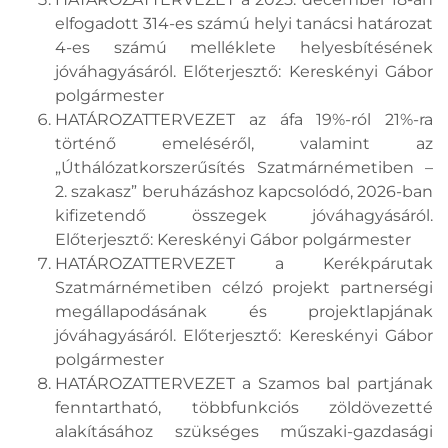
elfogadott 314-es számú helyi tanácsi határozat
4-es számú melléklete helyesbítésének
jóváhagyásáról. Előterjesztő: Kereskényi Gábor
polgármester
HATÁROZATTERVEZET az áfa 19%-ról 21%-ra
történő emeléséről, valamint az
„Úthálózatkorszerűsítés Szatmárnémetiben –
2. szakasz” beruházáshoz kapcsolódó, 2026-ban
kifizetendő összegek jóváhagyásáról.
Előterjesztő: Kereskényi Gábor polgármester
HATÁROZATTERVEZET a Kerékpárutak
Szatmárnémetiben célzó projekt partnerségi
megállapodásának és projektlapjának
jóváhagyásáról. Előterjesztő: Kereskényi Gábor
polgármester
HATÁROZATTERVEZET a Szamos bal partjának
fenntartható, többfunkciós zöldövezetté
alakításához szükséges műszaki-gazdasági