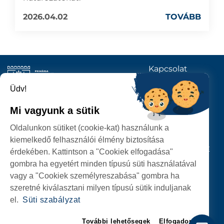
2026.04.02
TOVÁBB
Kapcsolat
KÖVESSENEK
Üdv!
Mi vagyunk a sütik
SZATMÁRNÉMETI
Oldalunkon sütiket (cookie-kat) használunk a
POLGÁRMESTERI HIVATAL
kiemelkedő felhasználói élmény biztosítása
P-ȚA 25 OCTOMBRIE, NR. 1 CORP M, 440026 SATU MARE
érdekében. Kattintson a "Cookiek elfogadása"
gombra ha egyetért minden típusú süti használatával
SZEMÉLYES ADATOK VÉDELME
vagy a "Cookiek személyreszabása" gombra ha
szeretné kiválasztani milyen típusú sütik induljanak
el.
Süti szabályzat
További lehetősegek
Elfogadom