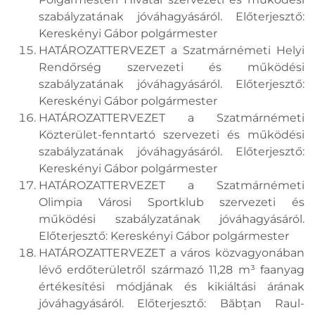
szabályzatának jóváhagyásáról. Előterjesztő:
Kereskényi Gábor polgármester
HATÁROZATTERVEZET a Szatmárnémeti Helyi
Rendőrség szervezeti és működési
szabályzatának jóváhagyásáról. Előterjesztő:
Kereskényi Gábor polgármester
HATÁROZATTERVEZET a Szatmárnémeti
Közterület-fenntartó szervezeti és működési
szabályzatának jóváhagyásáról. Előterjesztő:
Kereskényi Gábor polgármester
HATÁROZATTERVEZET a Szatmárnémeti
Olimpia Városi Sportklub szervezeti és
működési szabályzatának jóváhagyásáról.
Előterjesztő: Kereskényi Gábor polgármester
HATÁROZATTERVEZET a város közvagyonában
lévő erdőterületről származó 11,28 m³ faanyag
értékesítési módjának és kikiáltási árának
jóváhagyásáról. Előterjesztő: Băbțan Raul-