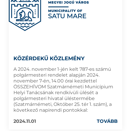
KÖZÉRDEKŰ KÖZLEMÉNY
A 2024. november 1-jén kelt 787-es számú
polgármesteri rendelet alapján 2024.
november 7-én, 14.00 órai kezdettel
ÖSSZEHÍVOM Szatmárnémeti Municípium
Helyi Tanácsának rendkívüli ülését a
polgármesteri hivatal üléstermébe
(Szatmárnémeti, Október 25. tér 1. szám), a
következő napirendi pontokkal:
2024.11.01
TOVÁBB