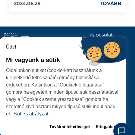
2024.06.28
TOVÁBB
Kapcsolat
KÖVESSENEK
Üdv!
Mi vagyunk a sütik
SZATMÁRNÉMETI
Oldalunkon sütiket (cookie-kat) használunk a
POLGÁRMESTERI HIVATAL
kiemelkedő felhasználói élmény biztosítása
P-ȚA 25 OCTOMBRIE, NR. 1 CORP M, 440026 SATU MARE
érdekében. Kattintson a "Cookiek elfogadása"
gombra ha egyetért minden típusú süti használatával
SZEMÉLYES ADATOK VÉDELME
vagy a "Cookiek személyreszabása" gombra ha
szeretné kiválasztani milyen típusú sütik induljanak
el.
Süti szabályzat
További lehetősegek
Elfogadom