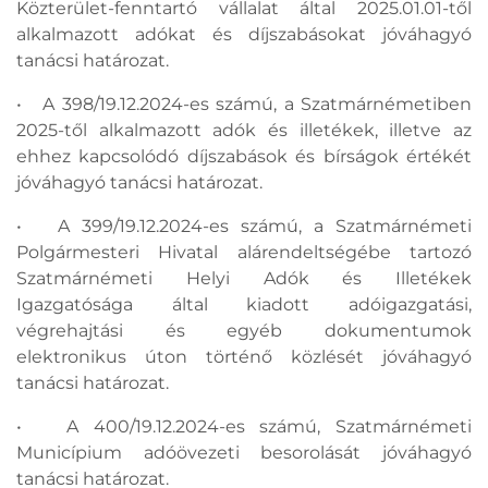
Közterület-fenntartó vállalat által 2025.01.01-től
alkalmazott adókat és díjszabásokat jóváhagyó
tanácsi határozat.
• A 398/19.12.2024-es számú, a Szatmárnémetiben
2025-től alkalmazott adók és illetékek, illetve az
ehhez kapcsolódó díjszabások és bírságok értékét
jóváhagyó tanácsi határozat.
• A 399/19.12.2024-es számú, a Szatmárnémeti
Polgármesteri Hivatal alárendeltségébe tartozó
Szatmárnémeti Helyi Adók és Illetékek
Igazgatósága által kiadott adóigazgatási,
végrehajtási és egyéb dokumentumok
elektronikus úton történő közlését jóváhagyó
tanácsi határozat.
• A 400/19.12.2024-es számú, Szatmárnémeti
Municípium adóövezeti besorolását jóváhagyó
tanácsi határozat.