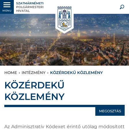
SZATMÁRNÉMETI
POLGÁRMESTERI
HIVATAL
MENU
HOME
›
INTÉZMÉNY
›
KÖZÉRDEKŰ KÖZLEMÉNY
KÖZÉRDEKŰ
KÖZLEMÉNY
MEGOSZTÁS
Az Adminisztratív Kódexet érintő utólag módosított