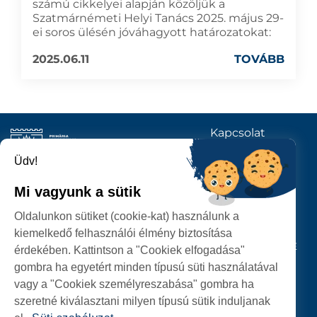
számú cikkelyei alapján közöljük a
Szatmárnémeti Helyi Tanács 2025. május 29-
ei soros ülésén jóváhagyott határozatokat:
2025.06.11
TOVÁBB
Kapcsolat
KÖVESSENEK
Üdv!
Mi vagyunk a sütik
SZATMÁRNÉMETI
Oldalunkon sütiket (cookie-kat) használunk a
POLGÁRMESTERI HIVATAL
kiemelkedő felhasználói élmény biztosítása
P-ȚA 25 OCTOMBRIE, NR. 1 CORP M, 440026 SATU MARE
érdekében. Kattintson a "Cookiek elfogadása"
gombra ha egyetért minden típusú süti használatával
SZEMÉLYES ADATOK VÉDELME
vagy a "Cookiek személyreszabása" gombra ha
szeretné kiválasztani milyen típusú sütik induljanak