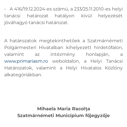
• A 416/19.12.2024-es számú, a 233/25.11.2010-es helyi
tanácsi határozat hatályon kívül helyezését
jóváhagyó tanácsi határozat.
A határozatok megtekinthetőek a Szatmárnémeti
Polgármesteri Hivatalban kihelyezett hirdetőfalon,
valamint az intézmény honlapján, a
www.primariasm.ro
weboldalon, a Helyi Tanácsi
Határozatok, valamint a Helyi Hivatalos Közlöny
alkategóriákban.
Mihaela Maria Racolţa
Szatmárnémeti Municípium főjegyzője