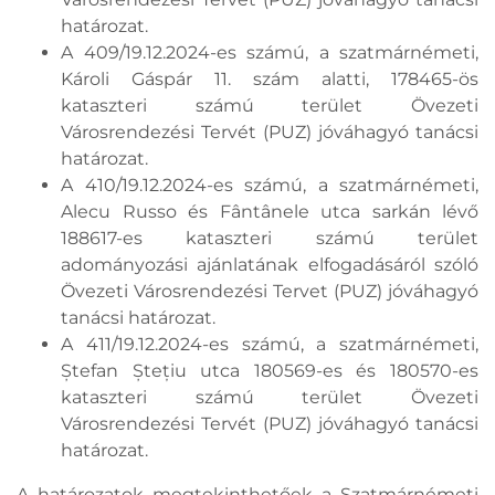
határozat.
A 409/19.12.2024-es számú, a szatmárnémeti,
Károli Gáspár 11. szám alatti, 178465-ös
kataszteri számú terület Övezeti
Városrendezési Tervét (PUZ) jóváhagyó tanácsi
határozat.
A 410/19.12.2024-es számú, a szatmárnémeti,
Alecu Russo és Fântânele utca sarkán lévő
188617-es kataszteri számú terület
adományozási ajánlatának elfogadásáról szóló
Övezeti Városrendezési Tervet (PUZ) jóváhagyó
tanácsi határozat.
A 411/19.12.2024-es számú, a szatmárnémeti,
Ștefan Ștețiu utca 180569-es és 180570-es
kataszteri számú terület Övezeti
Városrendezési Tervét (PUZ) jóváhagyó tanácsi
határozat.
A határozatok megtekinthetőek a Szatmárnémeti