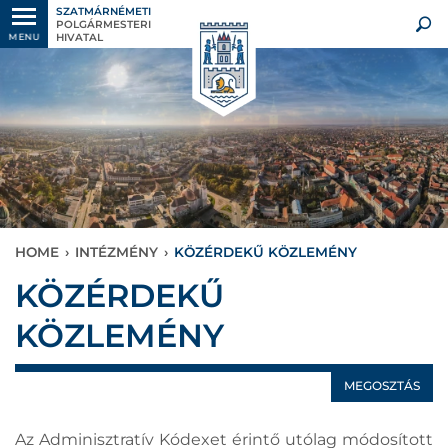
SZATMÁRNÉMETI
POLGÁRMESTERI
HIVATAL
MENU
HOME
›
INTÉZMÉNY
›
KÖZÉRDEKŰ KÖZLEMÉNY
KÖZÉRDEKŰ
KÖZLEMÉNY
MEGOSZTÁS
Az Adminisztratív Kódexet érintő utólag módosított