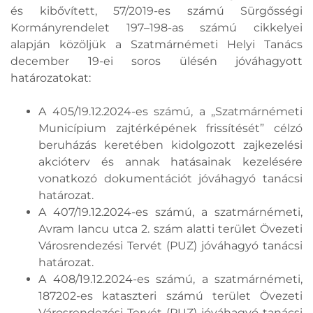
és kibővített, 57/2019-es számú Sürgősségi
Kormányrendelet 197–198-as számú cikkelyei
alapján közöljük a Szatmárnémeti Helyi Tanács
december 19-ei soros ülésén jóváhagyott
határozatokat:
A 405/19.12.2024-es számú, a „Szatmárnémeti
Municípium zajtérképének frissítését” célzó
beruházás keretében kidolgozott zajkezelési
akcióterv és annak hatásainak kezelésére
vonatkozó dokumentációt jóváhagyó tanácsi
határozat.
A 407/19.12.2024-es számú, a szatmárnémeti,
Avram Iancu utca 2. szám alatti terület Övezeti
Városrendezési Tervét (PUZ) jóváhagyó tanácsi
határozat.
A 408/19.12.2024-es számú, a szatmárnémeti,
187202-es kataszteri számú terület Övezeti
Városrendezési Tervét (PUZ) jóváhagyó tanácsi