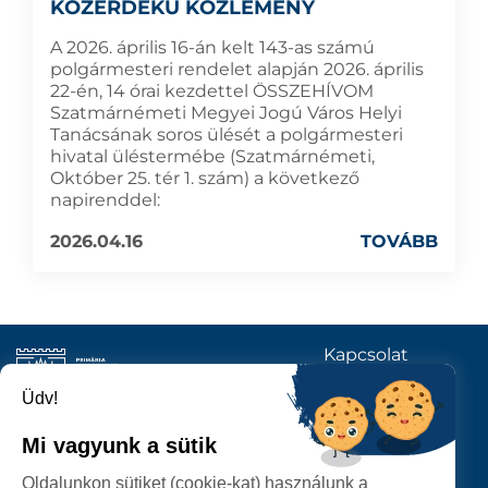
KÖZÉRDEKŰ KÖZLEMÉNY
A 2026. április 16-án kelt 143-as számú
polgármesteri rendelet alapján 2026. április
22-én, 14 órai kezdettel ÖSSZEHÍVOM
Szatmárnémeti Megyei Jogú Város Helyi
Tanácsának soros ülését a polgármesteri
hivatal üléstermébe (Szatmárnémeti,
Október 25. tér 1. szám) a következő
napirenddel:
2026.04.16
TOVÁBB
Kapcsolat
KÖVESSENEK
Üdv!
Mi vagyunk a sütik
SZATMÁRNÉMETI
Oldalunkon sütiket (cookie-kat) használunk a