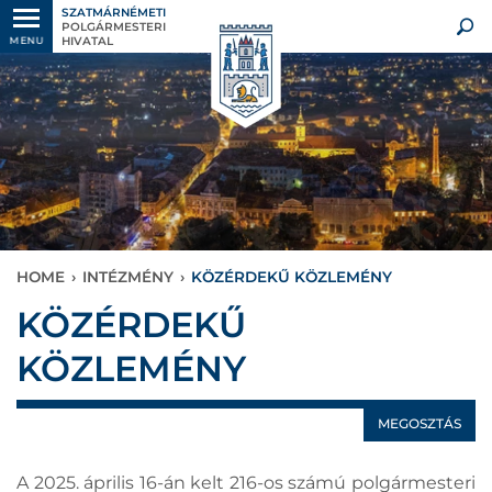
SZATMÁRNÉMETI
POLGÁRMESTERI
HIVATAL
MENU
HOME
›
INTÉZMÉNY
›
KÖZÉRDEKŰ KÖZLEMÉNY
KÖZÉRDEKŰ
KÖZLEMÉNY
MEGOSZTÁS
A 2025. április 16-án kelt 216-os számú polgármesteri