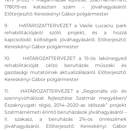
178019-es kataszteri szám – jóváhagyásáról.
Előterjesztő: Kereskényi Gábor polgármester
9. HATÁROZATTERVEZET a Vasile Lucaciu park
rehabilitációjáról szóló projekt, és a hozzá
kapcsolódó költségek jóváhagyásáról. Előterjesztő:
Kereskényi Gábor polgármester
10. HATÁROZATTERVEZET a 15-ös lakónegyed
rehabilitációját célzó beruházás műszaki és
gazdasági mutatóinak aktualizálásáról. Előterjesztő:
Kereskényi Gábor polgármester
11. HATÁROZATTERVEZET a „Regionális víz- és
szennyvízhálózat fejlesztése Szatmár megyében/
Északnyugati régió, 2014–2020-as időszak” projekt
Szatmárnémeti érintő beruházások jóváhagyásáról –
II. szakasz, a beruházás 2%-os önrészének
jóváhagyásáról. Előterjesztő: Kereskényi Gábor