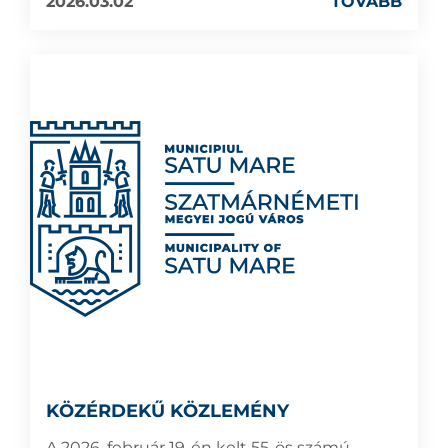
2026.03.02
TOVÁBB
KÖZÉRDEKŰ KÖZLEMÉNY
A 2026. február 19-én kelt 55-ös számú