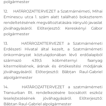
polgármester
12. HATÁROZATTERVEZET a Szatmárnémeti, Mihai
Eminescu utca 1. szám alatt található bokszterem
rendeltetésének megváltoztatására irányuló javaslat
jóváhagyásáról. Előterjesztő: Kereskényi Gábor
polgármester
13. HATÁROZATTERVEZET a Szatmárnémeti
Erdészeti Hivatal által kezelt, a Szatmárnémeti
önkormányzat köztulajdonában lévő erdőalapból
származó 439,5 köbméternyi faanyag
kitermelésének, árának és értékesítési módjának
jóváhagyásáról. Előterjesztő: Băbțan Raul-Gabriel
alpolgármester
14. HATÁROZATTERVEZET a szatmárnémeti
Transurban Rt. rendelkezésére bocsátott eszköz
leselejtezésének jóváhagyásáról. Előterjesztő:
Băbțan Raul-Gabriel alpolgármester