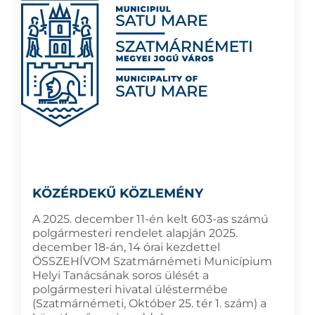
KÖZÉRDEKŰ KÖZLEMÉNY
A 2025. december 11-én kelt 603-as számú
polgármesteri rendelet alapján 2025.
december 18-án, 14 órai kezdettel
ÖSSZEHÍVOM Szatmárnémeti Municípium
Helyi Tanácsának soros ülését a
polgármesteri hivatal üléstermébe
(Szatmárnémeti, Október 25. tér 1. szám) a