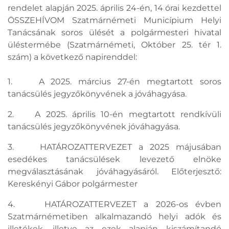
rendelet alapján 2025. április 24-én, 14 órai kezdettel
ÖSSZEHÍVOM Szatmárnémeti Municípium Helyi
Tanácsának soros ülését a polgármesteri hivatal
üléstermébe (Szatmárnémeti, Október 25. tér 1.
szám) a következő napirenddel:
1. A 2025. március 27-én megtartott soros
tanácsülés jegyzőkönyvének a jóváhagyása.
2. A 2025. április 10-én megtartott rendkívüli
tanácsülés jegyzőkönyvének jóváhagyása.
3. HATÁROZATTERVEZET a 2025 májusában
esedékes tanácsülések levezető elnöke
megválasztásának jóváhagyásáról. Előterjesztő:
Kereskényi Gábor polgármester
4. HATÁROZATTERVEZET a 2026-os évben
Szatmárnémetiben alkalmazandó helyi adók és
illetékek, illetve az ezek alapján kiszámítandó