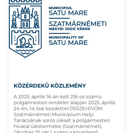
KÖZÉRDEKŰ KÖZLEMÉNY
A 2025. április 16-án kelt 216-os számú
polgármesteri rendelet alapján 2025. április
24-én, 14 órai kezdettel ÖSSZEHÍVOM
Szatmárnémeti Municípium Helyi
Tanácsának soros ülését a polgármesteri
hivatal üléstermébe (Szatmárnémeti,
Október 25. tér 1. szám) a következő