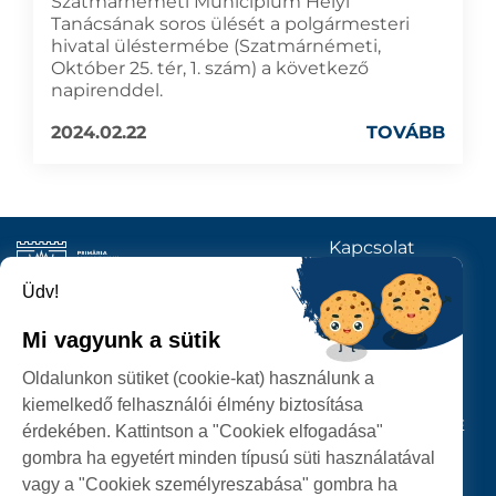
Szatmárnémeti Municípium Helyi
Tanácsának soros ülését a polgármesteri
hivatal üléstermébe (Szatmárnémeti,
Október 25. tér, 1. szám) a következő
napirenddel.
2024.02.22
TOVÁBB
Kapcsolat
KÖVESSENEK
Üdv!
Mi vagyunk a sütik
SZATMÁRNÉMETI
Oldalunkon sütiket (cookie-kat) használunk a
POLGÁRMESTERI HIVATAL
kiemelkedő felhasználói élmény biztosítása
P-ȚA 25 OCTOMBRIE, NR. 1 CORP M, 440026 SATU MARE
érdekében. Kattintson a "Cookiek elfogadása"
gombra ha egyetért minden típusú süti használatával
SZEMÉLYES ADATOK VÉDELME
vagy a "Cookiek személyreszabása" gombra ha