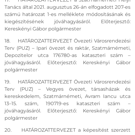
Tanács által 2021. augusztus 26-án elfogadott 207-es
számú határozat 1-es melléklete módosításának és
kiegészítésének jóváhagyásáról. Előterjesztő:
Kereskényi Gábor polgármester
18. HATÁROZATTERVEZET Övezeti Városrendezési
Terv (PUZ) – Ipari övezet és raktár, Szatmárnémeti,
Depozitelor utca 176780-as kataszteri szám –
jóváhagyásáról. Előterjesztő: Kereskényi Gábor
polgármester
19. HATÁROZATTERVEZET Övezeti Városrendezési
Terv (PUZ) – Vegyes övezet, társasházak és
kereskedelem, Szatmárnémeti, Avram Iancu utca
13–15. szám, 190719-es kataszteri szám –
jóváhagyásáról. Előterjesztő: Kereskényi Gábor
polgármester
20. HATÁROZATTERVEZET a képesítést szerzett