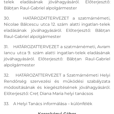
telek eladásának jóváhagyásáról. Előterjesztő:
Băbțan Raul-Gabriel alpolgármester
30. HATÁROZATTERVEZET a szatmárnémeti,
Nicolae Bălcescu utca 12. szám alatti ingatlan-telek
eladásának jóváhagyásáról. Előterjesztő: Băbțan
Raul-Gabriel alpolgármester
31. HATÁROZATTERVEZET a szatmárnémeti, Avram
Iancu utca 9. szám alatti ingatlan-telek eladásának
jóváhagyásáról. Előterjesztő: Băbțan Raul-Gabriel
alpolgármester
32. HATÁROZATTERVEZET a Szatmárnémeti Helyi
Rendőrség szervezési és működési szabályzata
módosításának és kiegészítésének jóváhagyásáról.
Előterjesztő: Creț Diana Maria helyi tanácsos
33. A Helyi Tanács informálása – különfélék
Kereskényi Gábor