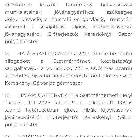
érdekében készült tanulmány beavatkozási
munkálatainak jóváhagyásához szükséges
dokumentáció, a műszaki és gazdasági mutatók,
valamint a kisajátítási eljárás megindításának
jóváhagyásáról. Előterjesztő: Kereskényi Gábor
polgármester
15. HATÁROZATTERVEZET a 2019. december 17-én
elfogadott, a Szatmárnémeti köztisztasági
szolgáltatásokra vonatkozó 336 – 60748-as számú
szerződés díjszabásának módosításáról. Előterjesztő:
Kereskényi Gábor polgármester
16. HATÁROZATTERVEZET a Szatmárnémeti Helyi
Tanács által 2025. július 30-án elfogadott 198-as
számú határozatban ejtett hibák kijavításának
jóváhagyásáról. Előterjesztő: Kereskényi Gábor
polgármester
17. HATÁROZATTERVEZET a Szatmárnémeti Helyi