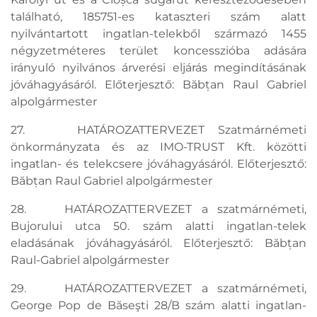
található, 185751-es kataszteri szám alatt
nyilvántartott ingatlan-telekből származó 1455
négyzetméteres terület koncesszióba adására
irányuló nyilvános árverési eljárás megindításának
jóváhagyásáról. Előterjesztő: Băbțan Raul Gabriel
alpolgármester
27. HATÁROZATTERVEZET Szatmárnémeti
önkormányzata és az IMO-TRUST Kft. közötti
ingatlan- és telekcsere jóváhagyásáról. Előterjesztő:
Băbțan Raul Gabriel alpolgármester
28. HATÁROZATTERVEZET a szatmárnémeti,
Bujorului utca 50. szám alatti ingatlan-telek
eladásának jóváhagyásáról. Előterjesztő: Băbțan
Raul-Gabriel alpolgármester
29. HATÁROZATTERVEZET a szatmárnémeti,
George Pop de Băseşti 28/B szám alatti ingatlan-