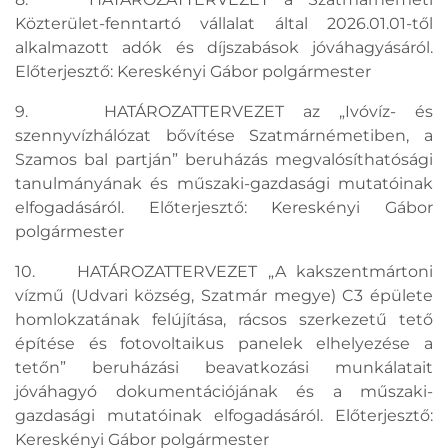
Közterület-fenntartó vállalat által 2026.01.01-től
alkalmazott adók és díjszabások jóváhagyásáról.
Előterjesztő: Kereskényi Gábor polgármester
9. HATÁROZATTERVEZET az „Ivóvíz- és
szennyvízhálózat bővítése Szatmárnémetiben, a
Szamos bal partján” beruházás megvalósíthatósági
tanulmányának és műszaki-gazdasági mutatóinak
elfogadásáról. Előterjesztő: Kereskényi Gábor
polgármester
10. HATÁROZATTERVEZET „A kakszentmártoni
vízmű (Udvari község, Szatmár megye) C3 épülete
homlokzatának felújítása, rácsos szerkezetű tető
építése és fotovoltaikus panelek elhelyezése a
tetőn” beruházási beavatkozási munkálatait
jóváhagyó dokumentációjának és a műszaki-
gazdasági mutatóinak elfogadásáról. Előterjesztő:
Kereskényi Gábor polgármester