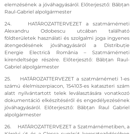
elemzésének a jóváhagyásáról. Előterjesztő: Băbțan
Raul-Gabriel alpolgármester
24. HATÁROZATTERVEZET a szatmárnémeti
Alexandru Odobescu utcában található
földterületek használati és szolgalmi joga ingyenes
átengedésének jóváhagyásáról a Distribuție
Energie Electrică România – Szatmárnémeti
kirendeltsége részére. Előterjesztő: Băbțan Raul-
Gabriel alpolgármester
25. HATÁROZATTERVEZET a szatmárnémeti 1-es
számú élelmiszerpiacon, 154103-es kataszteri szám
alatt nyilvántartott telek leválasztására vonatkozó
dokumentáció elkészítéséről és engedélyezésének
jóváhagyásáról. Előterjesztő: Băbțan Raul Gabriel
alpolgármester
26. HATÁROZATTERVEZET a Szatmárnémetiben, a
Károlyi út és a Cloșca sugárút kereszteződésében