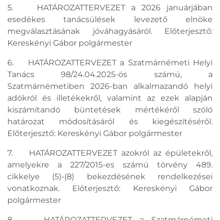
5. HATÁROZATTERVEZET a 2026 januárjában
esedékes tanácsülések levezető elnöke
megválasztásának jóváhagyásáról. Előterjesztő:
Kereskényi Gábor polgármester
6. HATÁROZATTERVEZET a Szatmárnémeti Helyi
Tanács 98/24.04.2025-ös számú, a
Szatmárnémetiben 2026-ban alkalmazandó helyi
adókról és illetékekről, valamint az ezek alapján
kiszámítandó büntetések mértékéről szóló
határozat módosításáról és kiegészítéséről.
Előterjesztő: Kereskényi Gábor polgármester
7. HATÁROZATTERVEZET azokról az épületekről,
amelyekre a 227/2015-es számú törvény 489.
cikkelye (5)-(8) bekezdésének rendelkezései
vonatkoznak. Előterjesztő: Kereskényi Gábor
polgármester
8. HATÁROZATTERVEZET a Szatmárnémeti