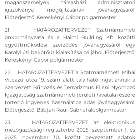
magánszemélyek társasházi adminisztrátori
igazolványa megújításának jóváhagyásáról.
Előterjesztő: Kereskényi Gábor polgármester
21. HATÁROZATTERVEZET Szatmárnémeti
önkormányzata és a Halmi Building Kft. közötti
együttműködési szerződés jóváhagyásáról egy
Károlyi úti bekötőút kialakítása céljából. Előterjesztő:
Kereskényi Gábor polgármester
22. HATÁROZATTERVEZET a Szatmárnémeti, Mihai
Viteazu utca 19. szám alatt található ingatlannak a
Szervezett Bűnözés és Terrorizmus Elleni Nyomozó
Igazgatóság szatmárnémeti területi hivatala részére
történő ingyenes használatba adás jóváhagyásáról.
Előterjesztő: Băbțan Raul-Gabriel alpolgármester
23. HATÁROZATTERVEZET az elektronikus
mezőgazdasági regiszterbe 2025. szeptember 1. és
2025. november 30. között bevezetett adatok