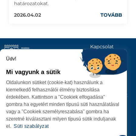
határozatokat.
2026.04.02
TOVÁBB
Kapcsolat
KÖVESSENEK
Üdv!
Mi vagyunk a sütik
SZATMÁRNÉMETI
Oldalunkon sütiket (cookie-kat) használunk a
POLGÁRMESTERI HIVATAL
kiemelkedő felhasználói élmény biztosítása
P-ȚA 25 OCTOMBRIE, NR. 1 CORP M, 440026 SATU MARE
érdekében. Kattintson a "Cookiek elfogadása"
gombra ha egyetért minden típusú süti használatával
SZEMÉLYES ADATOK VÉDELME
vagy a "Cookiek személyreszabása" gombra ha
szeretné kiválasztani milyen típusú sütik induljanak
el.
Süti szabályzat