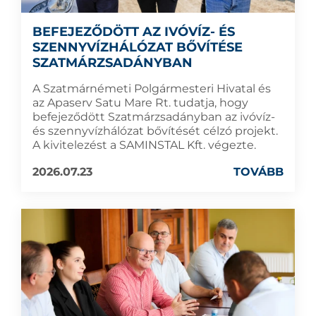
BEFEJEZŐDÖTT AZ IVÓVÍZ- ÉS
SZENNYVÍZHÁLÓZAT BŐVÍTÉSE
SZATMÁRZSADÁNYBAN
A Szatmárnémeti Polgármesteri Hivatal és
az Apaserv Satu Mare Rt. tudatja, hogy
befejeződött Szatmárzsadányban az ivóvíz-
és szennyvízhálózat bővítését célzó projekt.
A kivitelezést a SAMINSTAL Kft. végezte.
2026.07.23
TOVÁBB