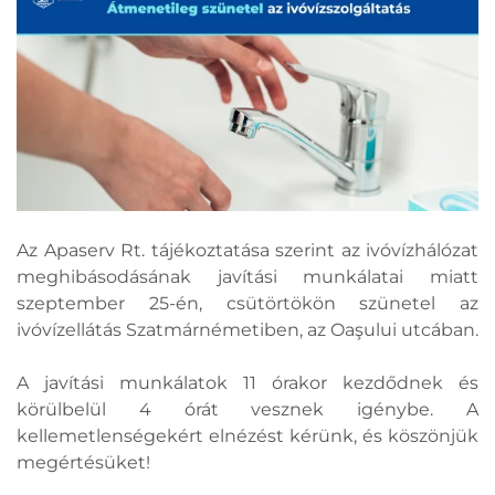
Az Apaserv Rt. tájékoztatása szerint az ivóvízhálózat
meghibásodásának javítási munkálatai miatt
szeptember 25-én, csütörtökön szünetel az
ivóvízellátás Szatmárnémetiben, az Oaşului utcában.
A javítási munkálatok 11 órakor kezdődnek és
körülbelül 4 órát vesznek igénybe. A
kellemetlenségekért elnézést kérünk, és köszönjük
megértésüket!