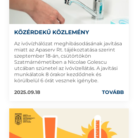
KÖZÉRDEKŰ KÖZLEMÉNY
Az ivóvízhálózat meghibásodásának javítása
miatt az Apaserv Rt. tájékoztatása szerint
szeptember 18-án, csütörtökön
Szatmárnémetiben a Nicolae Golescu
utcában szünetel az ivóvízellátás. A javítási
munkálatok 8 órakor kezdődnek és
körülbelül 6 órát vesznek igénybe.
2025.09.18
TOVÁBB