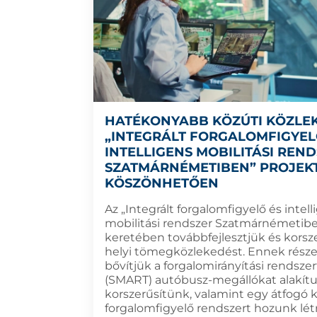
HATÉKONYABB KÖZÚTI KÖZLE
„INTEGRÁLT FORGALOMFIGYEL
INTELLIGENS MOBILITÁSI REN
SZATMÁRNÉMETIBEN” PROJEK
KÖSZÖNHETŐEN
Az „Integrált forgalomfigyelő és intell
mobilitási rendszer Szatmárnémetibe
keretében továbbfejlesztjük és korsze
helyi tömegközlekedést. Ennek rész
bővítjük a forgalomirányítási rendszert
(SMART) autóbusz-megállókat alakítu
korszerűsítünk, valamint egy átfogó 
forgalomfigyelő rendszert hozunk lét