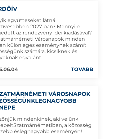
RDŐÍV
yik együtteseket látná
szívesebben 2027-ban? Mennyire
gedett az rendezvény idei kiadásával?
zatmárnémeti Városnapok minden
en különleges eseménynek számít
össégünk számára, kicsiknek és
yoknak egyaránt.
6.06.04
TOVÁBB
SZATMÁRNÉMETI VÁROSNAPOK
ZÖSSÉGÜNKLEGNAGYOBB
NEPE
zönjük mindenkinek, aki velünk
epeltSzatmárnémetiben, a közösség
szebb éslegnagyobb eseményén!