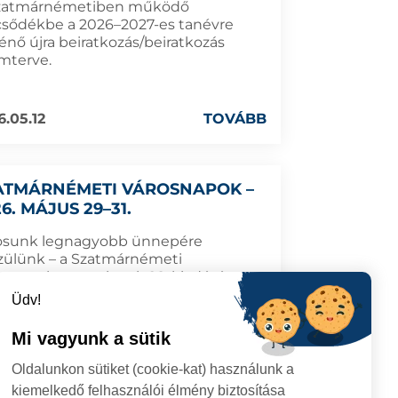
zatmárnémetiben működő
csődékbe a 2026–2027-es tanévre
énő újra beiratkozás/beiratkozás
mterve.
6.05.12
TOVÁBB
ATMÁRNÉMETI VÁROSNAPOK –
6. MÁJUS 29–31.
osunk legnagyobb ünnepére
zülünk – a Szatmárnémeti
osnapokra, amelynek 28. kiadására
n 2026. május 29–31. között, a hónap
Üdv!
lsó hétvégéjén kerül sor.
Mi vagyunk a sütik
6.05.11
TOVÁBB
Oldalunkon sütiket (cookie-kat) használunk a
kiemelkedő felhasználói élmény biztosítása