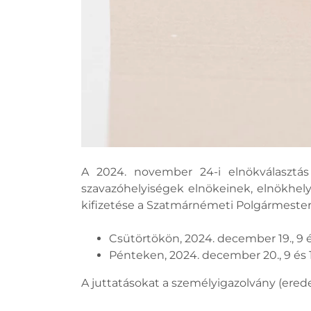
A 2024. november 24-i elnökválasztá
szavazóhelyiségek elnökeinek, elnökhely
kifizetése a Szatmárnémeti Polgármesteri 
Csütörtökön, 2024. december 19., 9 és
Pénteken, 2024. december 20., 9 és 1
A juttatásokat a személyigazolvány (ered