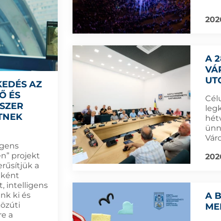
202
A 
VÁ
UT
KEDÉS AZ
Ő ÉS
Cél
DSZER
leg
TNEK
hét
ünn
Vár
igens
n” projekt
202
rűsítjük a
eként
, intelligens
A 
nk ki és
közúti
ME
re a