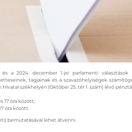
s és a 2024. december 1-jei parlamenti választáso
etteseinek, tagjainak és a szavazóhelyiségek számító
Hivatal székhelyén (Október 25. tér 1. szám) lévő pénztár
 17 óra között;
7 óra között.
eti) bemutatásával lehet átvenni.