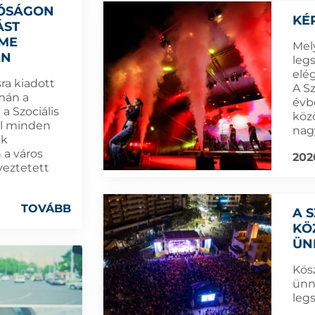
TÓSÁGON
KÉ
ÁST
LME
Mel
ÉN
leg
elé
ra kiadott
A S
mán a
évb
a Szociális
köz
l minden
nag
ak
 a város
202
yeztetett
TOVÁBB
A 
KÖ
ÜN
Kös
ünn
leg