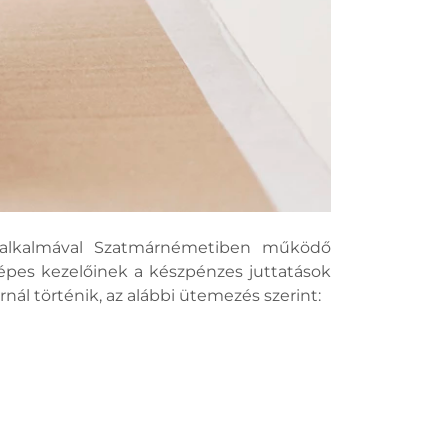
k alkalmával Szatmárnémetiben működő
gépes kezelőinek a készpénzes juttatások
nál történik, az alábbi ütemezés szerint: