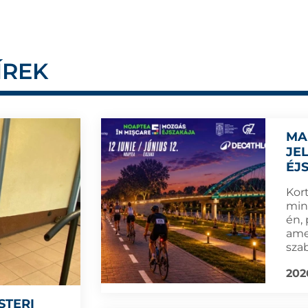
ÍREK
MA
JE
ÉJ
Kort
min
én,
amel
sza
202
STERI