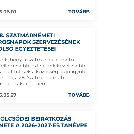
6.06.01
TOVÁBB
28. SZATMÁRNÉMETI
ROSNAPOK SZERVEZÉSÉNEK
OLSÓ EGYEZTETÉSEI
unk, hogy a szatmáriak a lehető
kellemesebb és legemlékezetesebb
végét töltsék a közösség legnagyobb
epén, a 28. Szatmárnémeti
osnapok keretében.
6.05.27
TOVÁBB
BÖLCSŐDEI BEIRATKOZÁS
NETE A 2026–2027-ES TANÉVRE