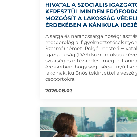
HIVATAL A SZOCIÁLIS IGAZGA
KERESZTÜL MINDEN ERŐFORR
MOZGÓSÍT A LAKOSSÁG VÉDE
ÉRDEKÉBEN A KÁNIKULA IDEJ
A sárga és narancssárga hőségriasztás
meteorológiai figyelmeztetések nyo
Szatmárnémeti Polgármesteri Hivatal 
Igazgatóság (DAS) közreműködéséve
szükséges intézkedést megtett ann
érdekében, hogy segítséget nyújtson
lakóinak, különös tekintettel a veszél
csoportokra.
2026.08.03