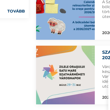
A S
böl
TOVÁBB
tört
üte
202
SZ
202
Vár
kés
Vár
idé
uto
202