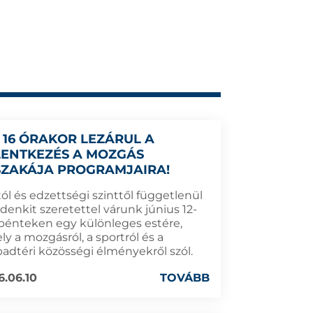
 16 ÓRAKOR LEZÁRUL A
LENTKEZÉS A MOZGÁS
SZAKÁJA PROGRAMJAIRA!
ól és edzettségi szinttől függetlenül
denkit szeretettel várunk június 12-
 pénteken egy különleges estére,
y a mozgásról, a sportról és a
badtéri közösségi élményekről szól.
6.06.10
TOVÁBB