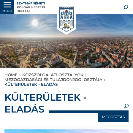
SZATMÁRNÉMETI
POLGÁRMESTERI
HIVATAL
MENU
HOME
›
KÖZSZOLGÁLATI OSZTÁLYOK
›
MEZŐGAZDASÁGI ÉS TULAJDONJOGI OSZTÁLY
›
KÜLTERÜLETEK - ELADÁS
×
KÜLTERÜLETEK -
ELADÁS
MEGOSZTÁS