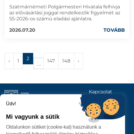
Szatmárnémeti Polgármesteri Hivatala felhívja
az elővásárlási joggal rendelkezők figyelmét az
55-2026-os számú eladási ajánlatra.
2026.07.20
TOVÁBB
2
‹
1
147
148
›
Kapcsolat
KÖVESSENEK
Üdv!
Mi vagyunk a sütik
SZATMÁRNÉMETI
Oldalunkon sütiket (cookie-kat) használunk a
POLGÁRMESTERI HIVATAL