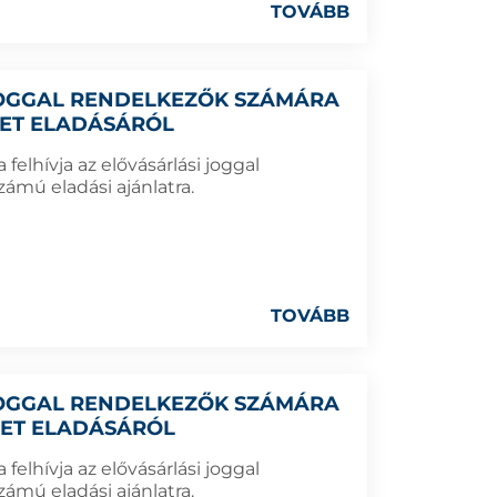
TOVÁBB
 JOGGAL RENDELKEZŐK SZÁMÁRA
LET ELADÁSÁRÓL
elhívja az elővásárlási joggal
ámú eladási ajánlatra.
TOVÁBB
 JOGGAL RENDELKEZŐK SZÁMÁRA
LET ELADÁSÁRÓL
elhívja az elővásárlási joggal
ámú eladási ajánlatra.