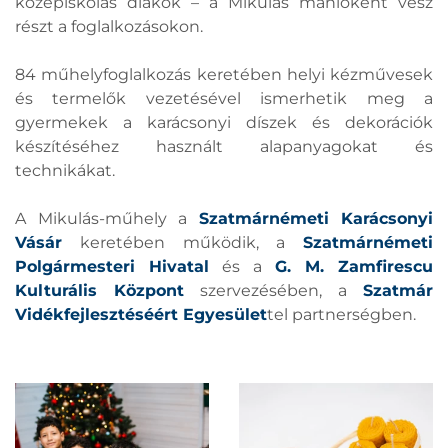
középiskolás diákok – a Mikulás manióként vesz
részt a foglalkozásokon.
84 műhelyfoglalkozás keretében helyi kézművesek
és termelők vezetésével ismerhetik meg a
gyermekek a karácsonyi díszek és dekorációk
készítéséhez használt alapanyagokat és
technikákat.
A Mikulás-műhely a
Szatmárnémeti Karácsonyi
Vásár
keretében működik, a
Szatmárnémeti
Polgármesteri Hivatal
és a
G. M. Zamfirescu
Kulturális Központ
szervezésében, a
Szatmár
Vidékfejlesztéséért Egyesület
tel partnerségben.