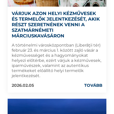
VÁRJUK AZON HELYI KÉZMŰVESEK
ÉS TERMELŐK JELENTKEZÉSÉT, AKIK
RÉSZT SZERETNÉNEK VENNI A
SZATMÁRNÉMETI
MÁRCIUSKAVÁSÁRON
A történelmi városközpontban (Liberăţii tér)
február 23. és március 1. között zajló vásár a
kézművességet és a hagyományokat
helyezi előtérbe, ezért várjuk a kézművesek,
iparművészek, valamint az autentikus
termékeket előállító helyi termelők
jelentkezését.
2026.02.05
TOVÁBB