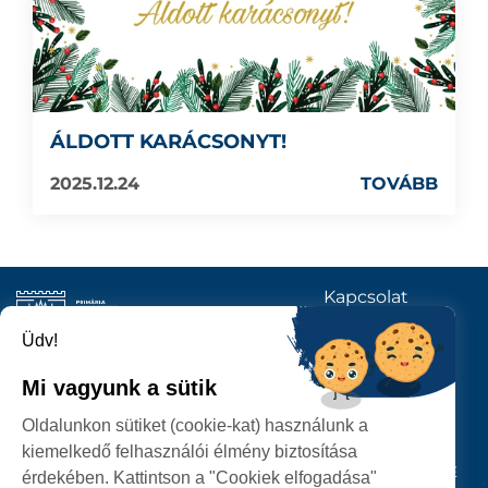
ÁLDOTT KARÁCSONYT!
2025.12.24
TOVÁBB
Kapcsolat
KÖVESSENEK
Üdv!
Mi vagyunk a sütik
SZATMÁRNÉMETI
Oldalunkon sütiket (cookie-kat) használunk a
POLGÁRMESTERI HIVATAL
kiemelkedő felhasználói élmény biztosítása
P-ȚA 25 OCTOMBRIE, NR. 1 CORP M, 440026 SATU MARE
érdekében. Kattintson a "Cookiek elfogadása"