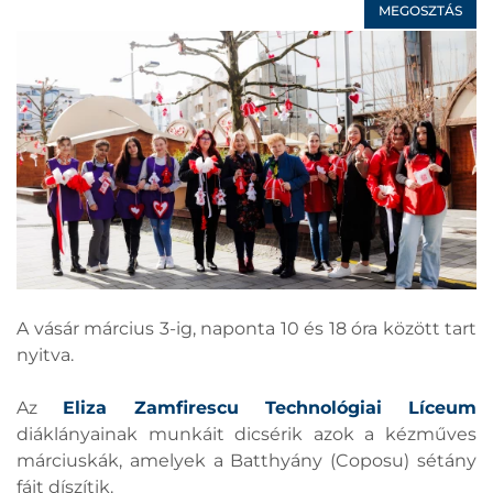
MEGOSZTÁS
A vásár március 3-ig, naponta 10 és 18 óra között tart
nyitva.
Az
Eliza Zamfirescu Technológiai Líceum
diáklányainak munkáit dicsérik azok a kézműves
márciuskák, amelyek a Batthyány (Coposu) sétány
fáit díszítik.