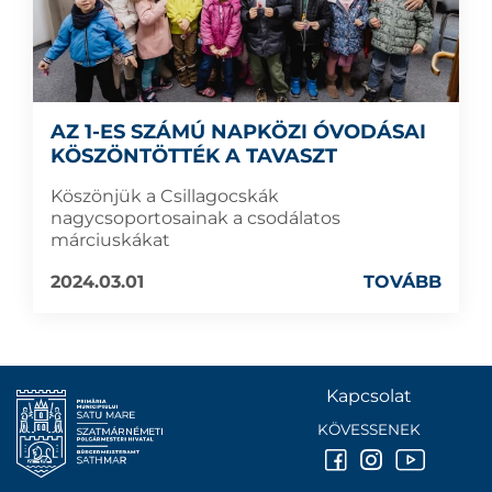
AZ 1-ES SZÁMÚ NAPKÖZI ÓVODÁSAI
KÖSZÖNTÖTTÉK A TAVASZT
Köszönjük a Csillagocskák
nagycsoportosainak a csodálatos
márciuskákat
2024.03.01
TOVÁBB
Kapcsolat
KÖVESSENEK