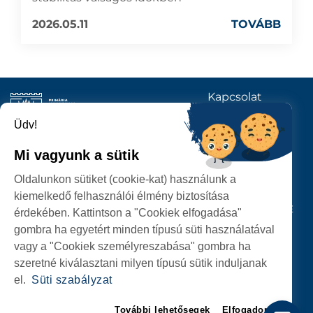
2026.05.11
TOVÁBB
Kapcsolat
KÖVESSENEK
Üdv!
Mi vagyunk a sütik
SZATMÁRNÉMETI
Oldalunkon sütiket (cookie-kat) használunk a
POLGÁRMESTERI HIVATAL
kiemelkedő felhasználói élmény biztosítása
P-ȚA 25 OCTOMBRIE, NR. 1 CORP M, 440026 SATU MARE
érdekében. Kattintson a "Cookiek elfogadása"
gombra ha egyetért minden típusú süti használatával
SZEMÉLYES ADATOK VÉDELME
vagy a "Cookiek személyreszabása" gombra ha
szeretné kiválasztani milyen típusú sütik induljanak
el.
Süti szabályzat
További lehetősegek
Elfogadom