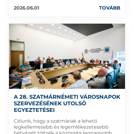
2026.06.01
TOVÁBB
A 28. SZATMÁRNÉMETI VÁROSNAPOK
SZERVEZÉSÉNEK UTOLSÓ
EGYEZTETÉSEI
Célunk, hogy a szatmáriak a lehető
legkellemesebb és legemlékezetesebb
hétvégét töltsék a közösség legnagyobb