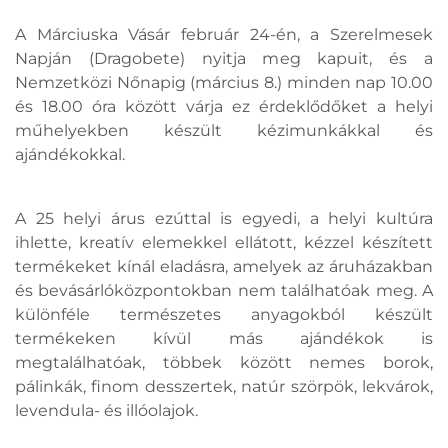
A Márciuska Vásár február 24-én, a Szerelmesek
Napján (Dragobete) nyitja meg kapuit, és a
Nemzetközi Nőnapig (március 8.) minden nap 10.00
és 18.00 óra között várja ez érdeklődőket a helyi
műhelyekben készült kézimunkákkal és
ajándékokkal.
A 25 helyi árus ezúttal is egyedi, a helyi kultúra
ihlette, kreatív elemekkel ellátott, kézzel készített
termékeket kínál eladásra, amelyek az áruházakban
és bevásárlóközpontokban nem találhatóak meg. A
különféle természetes anyagokból készült
termékeken kívül más ajándékok is
megtalálhatóak, többek között nemes borok,
pálinkák, finom desszertek, natúr szörpök, lekvárok,
levendula- és illóolajok.