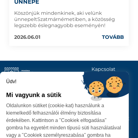
ÜNNEPE
Köszönjük mindenkinek, aki velünk
ünnepeltSzatmárnémetiben, a közösség
legszebb éslegnagyobb eseményén!
2026.06.01
TOVÁBB
Kapcsolat
KÖVESSENEK
Üdv!
Mi vagyunk a sütik
SZATMÁRNÉMETI
Oldalunkon sütiket (cookie-kat) használunk a
POLGÁRMESTERI HIVATAL
kiemelkedő felhasználói élmény biztosítása
P-ȚA 25 OCTOMBRIE, NR. 1 CORP M, 440026 SATU MARE
érdekében. Kattintson a "Cookiek elfogadása"
gombra ha egyetért minden típusú süti használatával
SZEMÉLYES ADATOK VÉDELME
vagy a "Cookiek személyreszabása" gombra ha