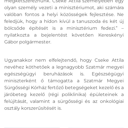
megkétszereznünk. Cseke Attila személyében egy
olyan személy vezeti a minisztériumot, aki számára
valóban fontos a helyi közösségek fejlesztése. Ne
feledjük, hogy a hídon kívül a tanuszoda és két új
bölcsőde építését is a minisztérium fedezi.” –
nyilatkozta a bejelentést követően Kereskényi
Gábor polgármester.
Ugyanakkor nem elfelejtendő, hogy Cseke Attila
nevéhez köthetőek a legnagyobb Szatmár megyei
egészségügyi beruházások is. Egészségügyi
miniszterként ő támogatta a Szatmár Megyei
Sürgősségi Kórház fertőző betegségeket kezelő és a
járóbeteg kezelő (régi poliklinika) épületeinek a
felújítását, valamint a sürgősségi és az onkológiai
osztály korszerűsítését is.