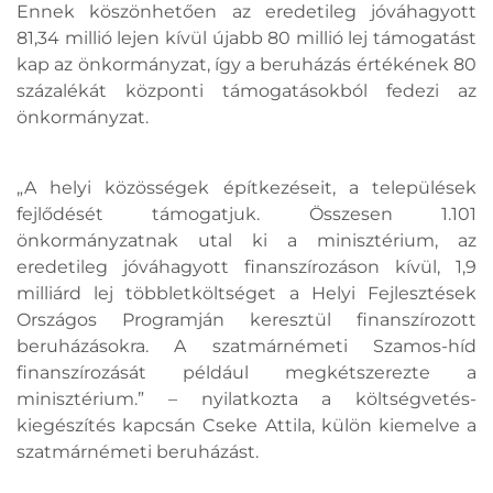
Ennek köszönhetően az eredetileg jóváhagyott
81,34 millió lejen kívül újabb 80 millió lej támogatást
kap az önkormányzat, így a beruházás értékének 80
százalékát központi támogatásokból fedezi az
önkormányzat.
„A helyi közösségek építkezéseit, a települések
fejlődését támogatjuk. Összesen 1.101
önkormányzatnak utal ki a minisztérium, az
eredetileg jóváhagyott finanszírozáson kívül, 1,9
milliárd lej többletköltséget a Helyi Fejlesztések
Országos Programján keresztül finanszírozott
beruházásokra. A szatmárnémeti Szamos-híd
finanszírozását például megkétszerezte a
minisztérium.” – nyilatkozta a költségvetés-
kiegészítés kapcsán Cseke Attila, külön kiemelve a
szatmárnémeti beruházást.