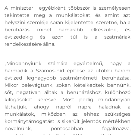
A miniszter egyébként többször is személyesen
tekintette meg a munkálatokat, és amint azt
helyszíni szemléje során kijelentette, szeretné, ha a
beruházás minél hamarabb elkészülne, és
évtizedekig és azon túl is a szatmáriak
rendelkezésére állna.
„Mindannyiunk számára egyértelmű, hogy a
harmadik a Szamos-híd építése az utóbbi három
évtized legnagyobb szatmárnémeti beruházása.
Mikor belevágtunk, sokan kételkedtek bennünk,
sőt, negatívan álltak a beruházáshoz, különböző
kifogásokat keresve. Most pedig mindannyian
láthatjuk, ahogy napról napra haladnak a
munkálatok, miközben az ehhez szükséges
kormánytámogatást is sikerült jelentős mértékben
növelnünk, pontosabban fogalmazva,