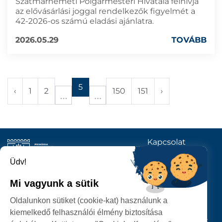
Szatmárnémeti Polgármesteri Hivatala felhívja
az elővásárlási joggal rendelkezők figyelmét a
42-2026-os számú eladási ajánlatra.
2026.05.29
TOVÁBB
5
‹
1
2
150
151
›
Kapcsolat
KÖVESSENEK
Üdv!
Mi vagyunk a sütik
SZATMÁRNÉMETI
Oldalunkon sütiket (cookie-kat) használunk a
POLGÁRMESTERI HIVATAL
kiemelkedő felhasználói élmény biztosítása
P-ȚA 25 OCTOMBRIE, NR. 1 CORP M, 440026 SATU MARE