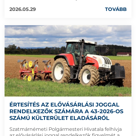
2026.05.29
TOVÁBB
ÉRTESÍTÉS AZ ELŐVÁSÁRLÁSI JOGGAL
RENDELKEZŐK SZÁMÁRA A 43-2026-OS
SZÁMÚ KÜLTERÜLET ELADÁSÁRÓL
Szatmárnémeti Polgármesteri Hivatala felhívja
az elővásárlási joggal rendelkezők figyelmét a