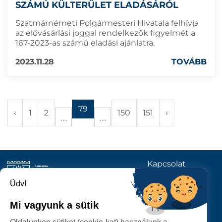
SZÁMÚ KÜLTERÜLET ELADÁSÁRÓL
Szatmárnémeti Polgármesteri Hivatala felhívja
az elővásárlási joggal rendelkezők figyelmét a
167-2023-as számú eladási ajánlatra.
2023.11.28
TOVÁBB
79
‹
1
2
150
151
›
Kapcsolat
KÖVESSENEK
Üdv!
Mi vagyunk a sütik
SZATMÁRNÉMETI