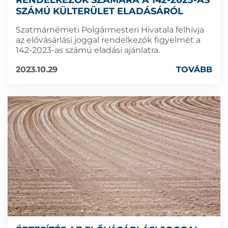
RENDELKEZŐK SZÁMÁRA A 142-2023-AS
SZÁMÚ KÜLTERÜLET ELADÁSÁRÓL
Szatmárnémeti Polgármesteri Hivatala felhívja
az elővásárlási joggal rendelkezők figyelmét a
142-2023-as számú eladási ajánlatra.
2023.10.29
TOVÁBB