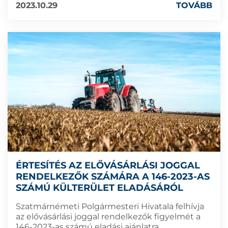
2023.10.29
TOVÁBB
ÉRTESÍTÉS AZ ELŐVÁSÁRLÁSI JOGGAL
RENDELKEZŐK SZÁMÁRA A 146-2023-AS
SZÁMÚ KÜLTERÜLET ELADÁSÁRÓL
Szatmárnémeti Polgármesteri Hivatala felhívja
az elővásárlási joggal rendelkezők figyelmét a
146-2023-as számú eladási ajánlatra.