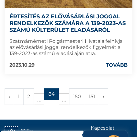
ÉRTESÍTÉS AZ ELŐVÁSÁRLÁSI JOGGAL
RENDELKEZŐK SZÁMÁRA A 139-2023-AS
SZÁMÚ KÜLTERÜLET ELADÁSÁRÓL
Szatmárnémeti Polgármesteri Hivatala felhívja
az elővásárlási joggal rendelkezők figyelmét a
139-2023-as számú eladási ajánlatra.
2023.10.29
TOVÁBB
84
‹
1
2
150
151
›
Kapcsolat