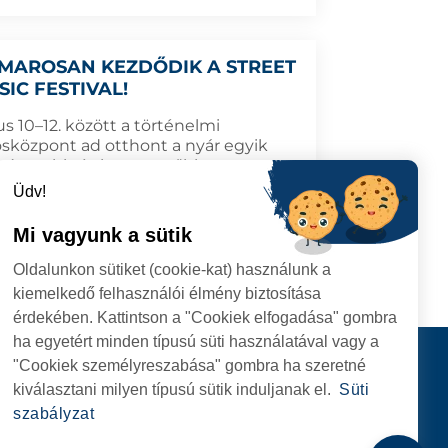
MAROSAN KEZDŐDIK A STREET
SIC FESTIVAL!
us 10–12. között a történelmi
osközpont ad otthont a nyár egyik
színesebb és legpezsgőbb
ményének, a Szatmárnémeti
Üdv!
azene Fesztiválnak.
Mi vagyunk a sütik
6.07.01
TOVÁBB
Oldalunkon sütiket (cookie-kat) használunk a
kiemelkedő felhasználói élmény biztosítása
érdekében. Kattintson a "Cookiek elfogadása" gombra
ha egyetért minden típusú süti használatával vagy a
I
Kapcsolat
"Cookiek személyreszabása" gombra ha szeretné
I HIVATAL
KÖVESSENEK
kiválasztani milyen típusú sütik induljanak el.
Süti
RIE, NR. 1 CORP M,
szabályzat
ARE