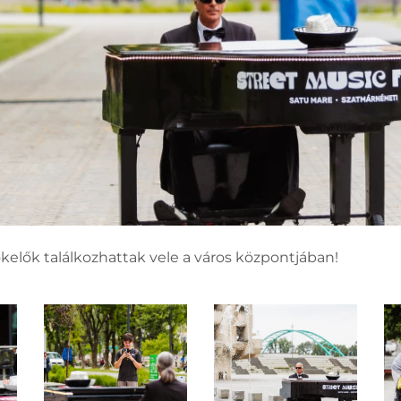
kelők találkozhattak vele a város központjában!