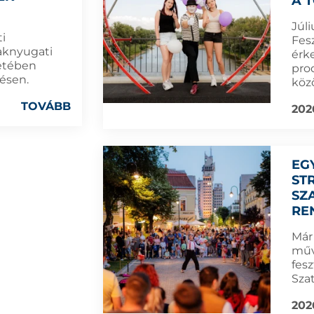
A 
Júli
i
Fes
aknyugati
érk
retében
prod
ésen.
köz
TOVÁBB
202
EG
ST
SZ
RE
Már
műv
fes
Sza
202