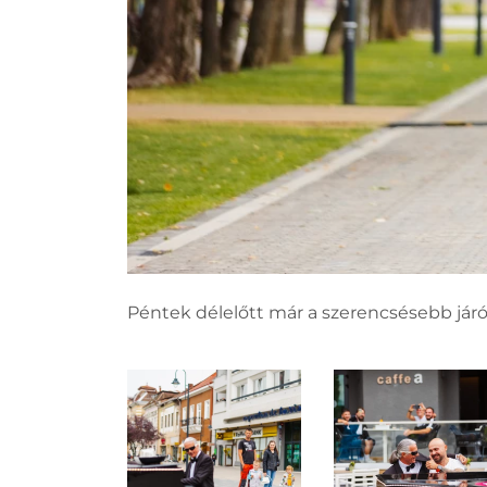
Péntek délelőtt már a szerencsésebb járó