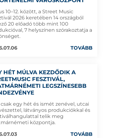
TÖRTÉNELMI VÁROSKÖZPONT
us 10–12. között, a Street Music
ztivál 2026 keretében 14 országból
ező 20 előadó több mint 100
ukcióval, 7 helyszínen szórakoztatja a
önséget.
6.07.06
TOVÁBB
Y HÉT MÚLVA KEZDŐDIK A
REETMUSIC FESZTIVÁL,
ATMÁRNÉMETI LEGSZÍNESEBB
NDEZVÉNYE
 csak egy hét és ismét zenével, utcai
észettel, látványos produkciókkal és
ztiválhangulattal telik meg
tmárnémeti központja.
6.07.03
TOVÁBB