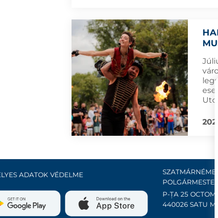
HA
MU
Júli
vár
leg
ese
Utc
202
SZATMÁRNÉMET
LYES ADATOK VÉDELME
POLGÁRMESTER
P-ȚA 25 OCTOMB
440026 SATU M