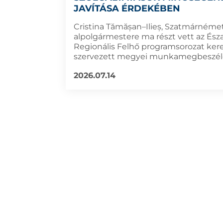
JAVÍTÁSA ÉRDEKÉBEN
Cristina Tămășan–Ilieș, Szatmárnémet
alpolgármestere ma részt vett az Ész
Regionális Felhő programsorozat ke
szervezett megyei munkamegbeszél
2026.07.14