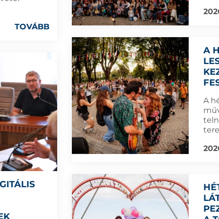
2026
TOVÁBB
A 
LE
KE
FE
A h
műv
tel
tere
202
GITÁLIS
HÉ
LÁ
PE
EK