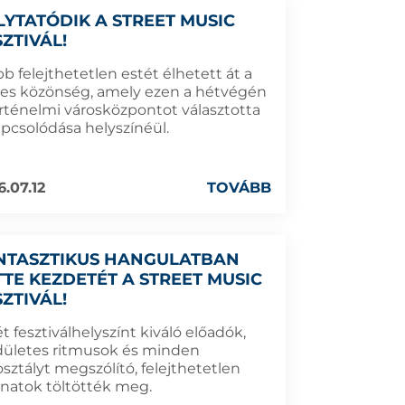
LYTATÓDIK A STREET MUSIC
SZTIVÁL!
b felejthetetlen estét élhetett át a
es közönség, amely ezen a hétvégén
örténelmi városközpontot választotta
apcsolódása helyszínéül.
6.07.12
TOVÁBB
NTASZTIKUS HANGULATBAN
TTE KEZDETÉT A STREET MUSIC
SZTIVÁL!
t fesztiválhelyszínt kiváló előadók,
dületes ritmusok és minden
sztályt megszólító, felejthetetlen
lanatok töltötték meg.