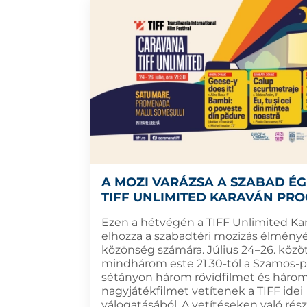
A MOZI VARÁZSA A SZABAD ÉG 
TIFF UNLIMITED KARAVÁN PR
Ezen a hétvégén a TIFF Unlimited Ka
elhozza a szabadtéri mozizás élményé
közönség számára. Július 24–26. közöt
mindhárom este 21.30-tól a Szamos-p
sétányon három rövidfilmet és háro
nagyjátékfilmet vetítenek a TIFF idei
válogatásából. A vetítéseken való rés