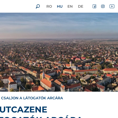
RO
HU
EN
DE
T CSALJON A LÁTOGATÓK ARCÁRA
 UTCAZENE