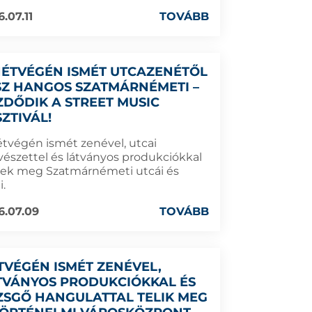
.07.11
TOVÁBB
HÉTVÉGÉN ISMÉT UTCAZENÉTŐL
SZ HANGOS SZATMÁRNÉMETI –
ZDŐDIK A STREET MUSIC
SZTIVÁL!
étvégén ismét zenével, utcai
észettel és látványos produkciókkal
nek meg Szatmárnémeti utcái és
i.
6.07.09
TOVÁBB
TVÉGÉN ISMÉT ZENÉVEL,
TVÁNYOS PRODUKCIÓKKAL ÉS
ZSGŐ HANGULATTAL TELIK MEG