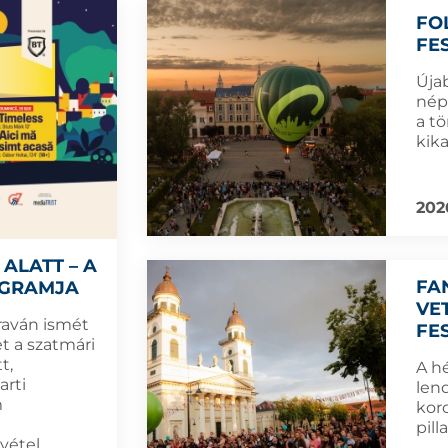
FO
FE
Újab
nép
a t
kik
202
ALATT – A
FA
OGRAMJA
VE
raván ismét
FE
t a szatmári
t,
A hé
arti
len
m
koro
pil
zvétel