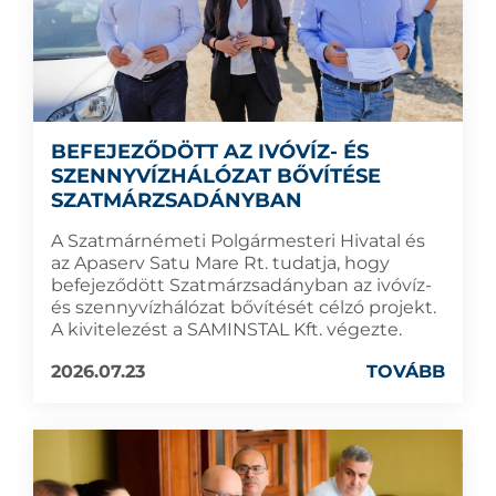
BEFEJEZŐDÖTT AZ IVÓVÍZ- ÉS
SZENNYVÍZHÁLÓZAT BŐVÍTÉSE
SZATMÁRZSADÁNYBAN
A Szatmárnémeti Polgármesteri Hivatal és
az Apaserv Satu Mare Rt. tudatja, hogy
befejeződött Szatmárzsadányban az ivóvíz-
és szennyvízhálózat bővítését célzó projekt.
A kivitelezést a SAMINSTAL Kft. végezte.
2026.07.23
TOVÁBB