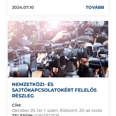
2024.07.10
TOVÁBB
NEMZETKÖZI- ÉS
SAJTÓKAPCSOLATOKÉRT FELELŐS
RÉSZLEG
CÍM:
Október 25. tér 1. szám, földszint, 20-as iroda
TELEFON:
0261/702575