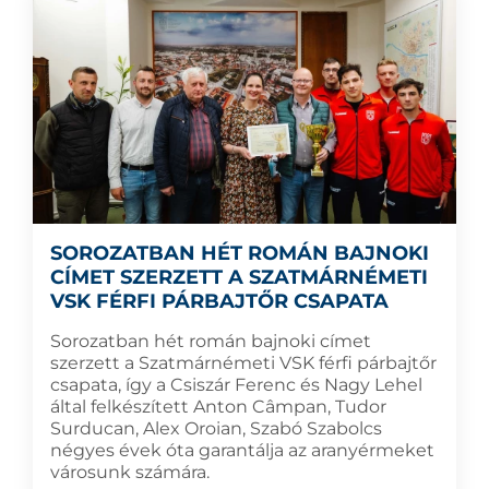
SOROZATBAN HÉT ROMÁN BAJNOKI
CÍMET SZERZETT A SZATMÁRNÉMETI
VSK FÉRFI PÁRBAJTŐR CSAPATA
Sorozatban hét román bajnoki címet
szerzett a Szatmárnémeti VSK férfi párbajtőr
csapata, így a Csiszár Ferenc és Nagy Lehel
által felkészített Anton Câmpan, Tudor
Surducan, Alex Oroian, Szabó Szabolcs
négyes évek óta garantálja az aranyérmeket
városunk számára.