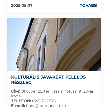
2025.05.07
TOVÁBB
KULTURÁLIS JAVAKÉRT FELELŐS
RÉSZLEG
CÍM:
Október 25. tér 1. szám, földszint, 20-as
iroda
TELEFON:
0261.702.575
E-mail:
baoc@primariasm.ro