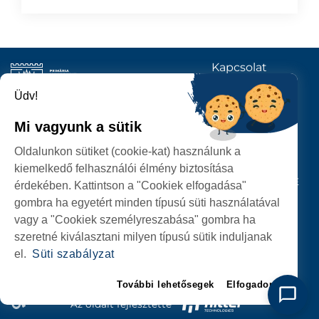
Kapcsolat
KÖVESSENEK
Üdv!
Mi vagyunk a sütik
SZATMÁRNÉMETI
Oldalunkon sütiket (cookie-kat) használunk a
POLGÁRMESTERI HIVATAL
kiemelkedő felhasználói élmény biztosítása
P-ȚA 25 OCTOMBRIE, NR. 1 CORP M, 440026 SATU MARE
érdekében. Kattintson a "Cookiek elfogadása"
gombra ha egyetért minden típusú süti használatával
SZEMÉLYES ADATOK VÉDELME
vagy a "Cookiek személyreszabása" gombra ha
szeretné kiválasztani milyen típusú sütik induljanak
el.
Süti szabályzat
További lehetősegek
Elfogadom
Az oldalt fejlesztette