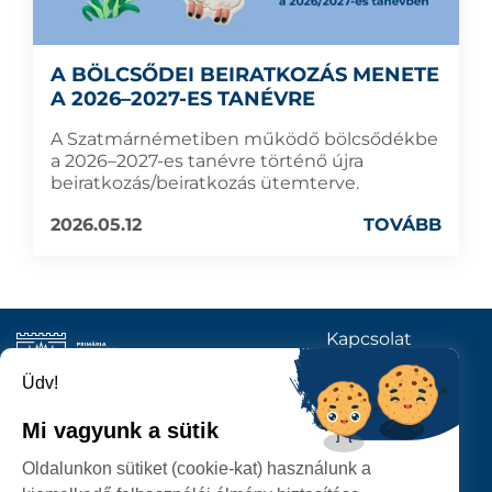
A BÖLCSŐDEI BEIRATKOZÁS MENETE
A 2026–2027-ES TANÉVRE
A Szatmárnémetiben működő bölcsődékbe
a 2026–2027-es tanévre történő újra
beiratkozás/beiratkozás ütemterve.
2026.05.12
TOVÁBB
Kapcsolat
KÖVESSENEK
Üdv!
Mi vagyunk a sütik
SZATMÁRNÉMETI
Oldalunkon sütiket (cookie-kat) használunk a
POLGÁRMESTERI HIVATAL