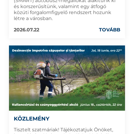
(SMART) autóbusz-megállókat alakítunk ki
és korszerűsítünk, valamint egy átfogó
közúti forgalomfigyelő rendszert hozunk
létre a városban.
2026.07.22
TOVÁBB
KÖZLEMÉNY
Tisztelt szatmáriak! Tájékoztatjuk Önöket,