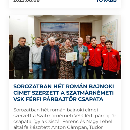
2025.08.08
TOVÁBB
SOROZATBAN HÉT ROMÁN BAJNOKI
CÍMET SZERZETT A SZATMÁRNÉMETI
VSK FÉRFI PÁRBAJTŐR CSAPATA
Sorozatban hét román bajnoki címet
szerzett a Szatmárnémeti VSK férfi párbajtőr
csapata, így a Csiszár Ferenc és Nagy Lehel
által felkészített Anton Câmpan, Tudor