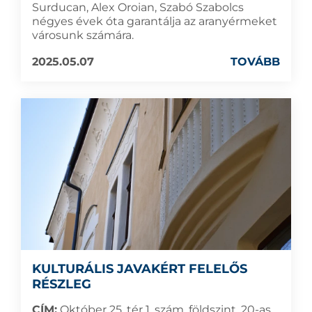
Surducan, Alex Oroian, Szabó Szabolcs
négyes évek óta garantálja az aranyérmeket
városunk számára.
2025.05.07
TOVÁBB
KULTURÁLIS JAVAKÉRT FELELŐS
RÉSZLEG
CÍM:
Október 25. tér 1. szám, földszint, 20-as