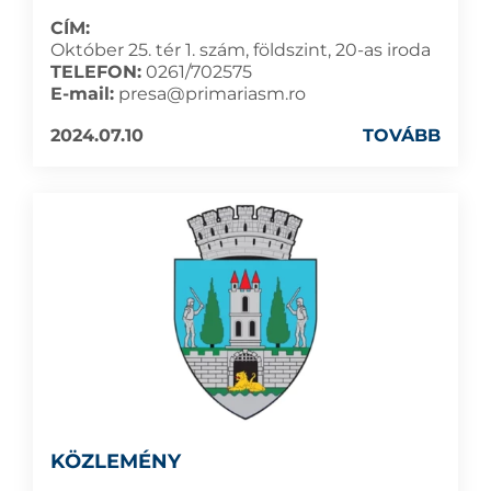
CÍM:
Október 25. tér 1. szám, földszint, 20-as iroda
TELEFON:
0261/702575
E-mail:
presa@primariasm.ro
2024.07.10
TOVÁBB
KÖZLEMÉNY