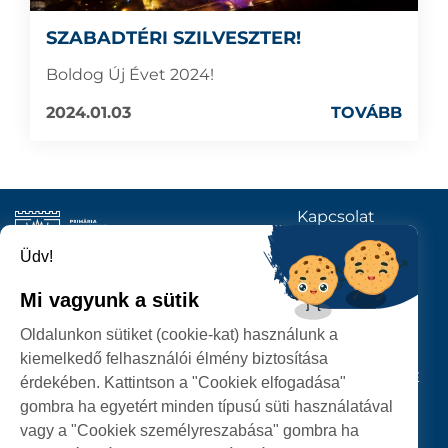
SZABADTÉRI SZILVESZTER!
Boldog Új Évet 2024!
2024.01.03
TOVÁBB
Kapcsolat
KÖVESSENEK
Üdv!
Mi vagyunk a sütik
SZATMÁRNÉMETI
Oldalunkon sütiket (cookie-kat) használunk a
POLGÁRMESTERI HIVATAL
kiemelkedő felhasználói élmény biztosítása
P-ȚA 25 OCTOMBRIE, NR. 1 CORP M, 440026 SATU MARE
érdekében. Kattintson a "Cookiek elfogadása"
gombra ha egyetért minden típusú süti használatával
SZEMÉLYES ADATOK VÉDELME
vagy a "Cookiek személyreszabása" gombra ha