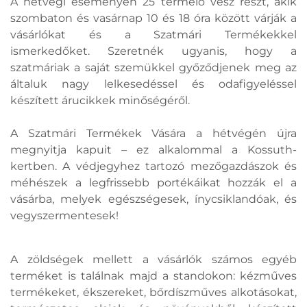
A hétvégi eseményen 25 termelő vesz részt, akik
szombaton és vasárnap 10 és 18 óra között várják a
vásárlókat és a Szatmári Termékekkel
ismerkedőket. Szeretnék ugyanis, hogy a
szatmáriak a saját szemükkel győződjenek meg az
általuk nagy lelkesedéssel és odafigyeléssel
készített árucikkek minőségéről.
A Szatmári Termékek Vására a hétvégén újra
megnyitja kapuit – ez alkalommal a Kossuth-
kertben. A védjegyhez tartozó mezőgazdászok és
méhészek a legfrissebb portékáikat hozzák el a
vásárba, melyek egészségesek, ínycsiklandóak, és
vegyszermentesek!
A zöldségek mellett a vásárlók számos egyéb
terméket is találnak majd a standokon: kézműves
termékeket, ékszereket, bőrdíszműves alkotásokat,