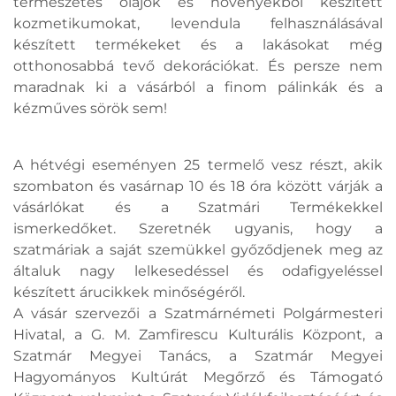
természetes olajok és növényekből készített
kozmetikumokat, levendula felhasználásával
készített termékeket és a lakásokat még
otthonosabbá tevő dekorációkat. És persze nem
maradnak ki a vásárból a finom pálinkák és a
kézműves sörök sem!
A hétvégi eseményen 25 termelő vesz részt, akik
szombaton és vasárnap 10 és 18 óra között várják a
vásárlókat és a Szatmári Termékekkel
ismerkedőket. Szeretnék ugyanis, hogy a
szatmáriak a saját szemükkel győződjenek meg az
általuk nagy lelkesedéssel és odafigyeléssel
készített árucikkek minőségéről.
A vásár szervezői a Szatmárnémeti Polgármesteri
Hivatal, a G. M. Zamfirescu Kulturális Központ, a
Szatmár Megyei Tanács, a Szatmár Megyei
Hagyományos Kultúrát Megőrző és Támogató