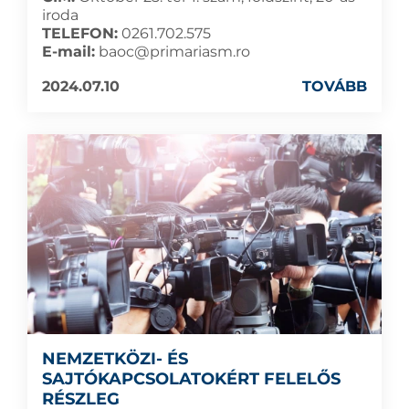
iroda
TELEFON:
0261.702.575
E-mail:
baoc@primariasm.ro
2024.07.10
TOVÁBB
NEMZETKÖZI- ÉS
SAJTÓKAPCSOLATOKÉRT FELELŐS
RÉSZLEG