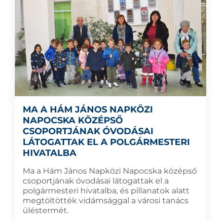
MA A HÁM JÁNOS NAPKÖZI
NAPOCSKA KÖZÉPSŐ
CSOPORTJÁNAK ÓVODÁSAI
LÁTOGATTAK EL A POLGÁRMESTERI
HIVATALBA
Ma a Hám János Napközi Napocska középső
csoportjának óvodásai látogattak el a
polgármesteri hivatalba, és pillanatok alatt
megtöltötték vidámsággal a városi tanács
üléstermét.