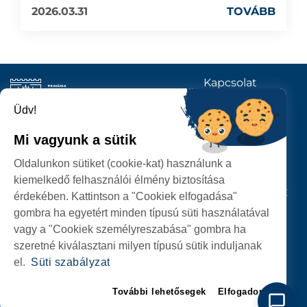
2026.03.31
TOVÁBB
Kapcsolat
KÖVESSENEK
Üdv!
Mi vagyunk a sütik
SZATMÁRNÉMETI
Oldalunkon sütiket (cookie-kat) használunk a
POLGÁRMESTERI HIVATAL
kiemelkedő felhasználói élmény biztosítása
P-ȚA 25 OCTOMBRIE, NR. 1 CORP M, 440026 SATU MARE
érdekében. Kattintson a "Cookiek elfogadása"
gombra ha egyetért minden típusú süti használatával
SZEMÉLYES ADATOK VÉDELME
vagy a "Cookiek személyreszabása" gombra ha
szeretné kiválasztani milyen típusú sütik induljanak
el.
Süti szabályzat
További lehetősegek
Elfogadom