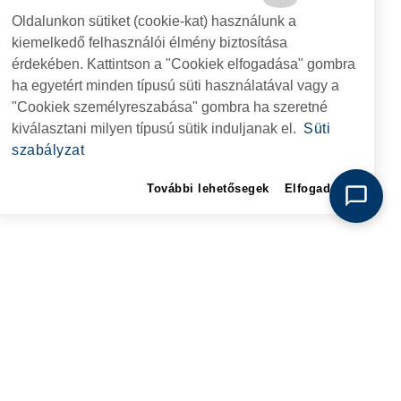
Oldalunkon sütiket (cookie-kat) használunk a
kiemelkedő felhasználói élmény biztosítása
érdekében. Kattintson a "Cookiek elfogadása" gombra
ha egyetért minden típusú süti használatával vagy a
"Cookiek személyreszabása" gombra ha szeretné
kiválasztani milyen típusú sütik induljanak el.
Süti
szabályzat
További lehetősegek
Elfogadom
I
Kapcsolat
I HIVATAL
KÖVESSENEK
RIE, NR. 1 CORP M,
ARE