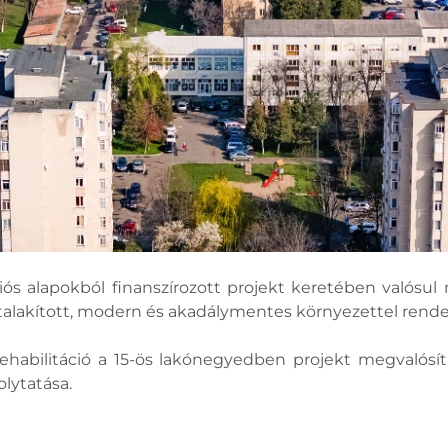
niós alapokból finanszírozott projekt keretében valós
talakított, modern és akadálymentes környezettel rende
ehabilitáció a 15-ös lakónegyedben projekt megvalósí
olytatása.