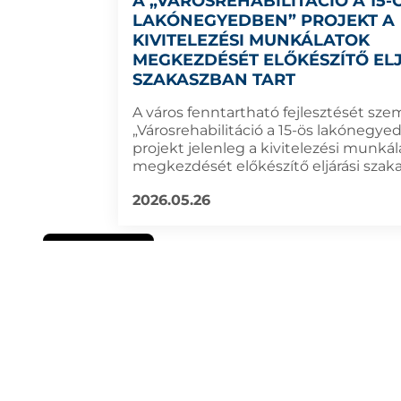
A „VÁROSREHABILITÁCIÓ A 15-
LAKÓNEGYEDBEN” PROJEKT A
KIVITELEZÉSI MUNKÁLATOK
MEGKEZDÉSÉT ELŐKÉSZÍTŐ EL
SZAKASZBAN TART
A város fenntartható fejlesztését szem
„Városrehabilitáció a 15-ös lakónegye
projekt jelenleg a kivitelezési munká
megkezdését előkészítő eljárási szak
2026.05.26
Süti szabályzat
SZEMÉ