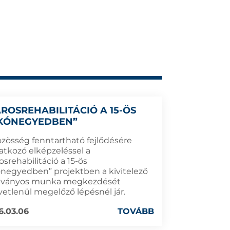
ÁROSREHABILITÁCIÓ A 15-ÖS
KÓNEGYEDBEN”
özösség fenntartható fejlődésére
atkozó elképzeléssel a
osrehabilitáció a 15-ös
ónegyedben” projektben a kivitelező
átványos munka megkezdését
vetlenül megelőző lépésnél jár.
6.03.06
TOVÁBB