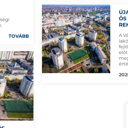
ÚJ
ÖS
ségi
RE
.
A Vá
TOVÁBB
lak
fejl
előt
meg
érté
202