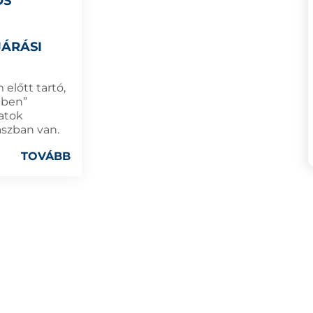
ÖS
JÁRÁSI
 előtt tartó,
dben”
latok
aszban van.
TOVÁBB
SZATMÁRNÉMET
LYES ADATOK VÉDELME
POLGÁRMESTER
P-ȚA 25 OCTOMB
440026 SATU M