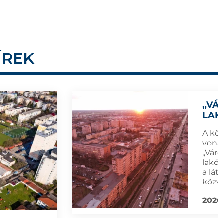
ÍREK
„V
LA
A k
von
„Vár
lak
a l
köz
202