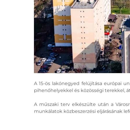
A 15-ös lakónegyed felújítása európai u
pihenőhelyekkel és közösségi terekkel, á
A műszaki terv elkészülte után a Városr
munkálatok közbeszerzési eljárásának lef