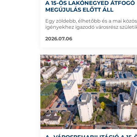
A 15-ÖS LAKÓNEGYED ÁTFOGÓ
MEGÚJULÁS ELŐTT ÁLL
Egy zöldebb, élhetőbb és a mai közös
igényekhez igazodó városrész születik
2026.07.06