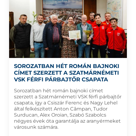
SOROZATBAN HÉT ROMÁN BAJNOKI
CÍMET SZERZETT A SZATMÁRNÉMETI
VSK FÉRFI PÁRBAJTŐR CSAPATA
Sorozatban hét román bajnoki címet
szerzett a Szatmárnémeti VSK férfi párbajtőr
csapata, így a Csiszár Ferenc és Nagy Lehel
által felkészített Anton Câmpan, Tudor
Surducan, Alex Oroian, Szabó Szabolcs
négyes évek óta garantálja az aranyérmeket
városunk számára.