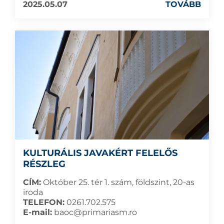
2025.05.07
TOVÁBB
KULTURÁLIS JAVAKÉRT FELELŐS
RÉSZLEG
CÍM:
Október 25. tér 1. szám, földszint, 20-as
iroda
TELEFON:
0261.702.575
E-mail:
baoc@primariasm.ro