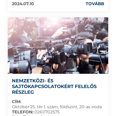
2024.07.10
TOVÁBB
NEMZETKÖZI- ÉS
SAJTÓKAPCSOLATOKÉRT FELELŐS
RÉSZLEG
CÍM:
Október 25. tér 1. szám, földszint, 20-as iroda
TELEFON:
0261/702575