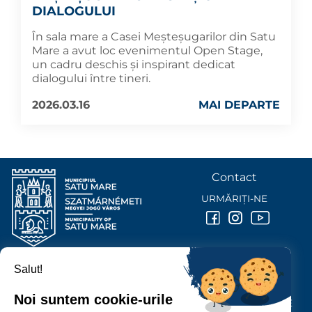
DIALOGULUI
În sala mare a Casei Meșteșugarilor din Satu
Mare a avut loc evenimentul Open Stage,
un cadru deschis și inspirant dedicat
dialogului între tineri.
2026.03.16
MAI DEPARTE
Contact
URMĂRIȚI-NE
Salut!
PRIMĂRIA MUNICIPIULUI
SATU MARE
Noi suntem cookie-urile
P-ȚA 25 OCTOMBRIE, NR. 1 CORP M, 440026 SATU MARE