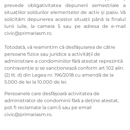
prevede obligativitatea depunerii semestriale a
situaţiilor soldurilor elementelor de activ şi pasiv. Vă
solicităm depunerea acestor situaţii până la finalul
lunii iulie, la camera 5 sau pe adresa de e-mail
civic@primariasm.ro
.
Totodată, vă reamintim că desfășurarea de către
persoane fizice sau juridice a activității de
administrare a condominiilor fără atestat reprezintă
contravenție și se sancționează conform art 102 alin.
(2) lit. d) din Legea nr. 196/2018 cu amendă de la
5.000 de lei la 10.000 de lei.
Persoanele care desfăşoară activitatea de
administrator de condominii fără a deţine atestat,
pot fi reclamate la cam.5 sau pe email
civic@primariasm.ro
.