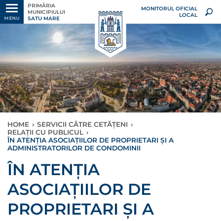
PRIMĂRIA
MONITORUL OFICIAL
MUNICIPIULUI
LOCAL
SATU MARE
MENU
HOME
›
SERVICII CĂTRE CETĂȚENI
›
RELAȚII CU PUBLICUL
›
ÎN ATENŢIA ASOCIAŢIILOR DE PROPRIETARI ŞI A
ADMINISTRATORILOR DE CONDOMINII
ÎN ATENŢIA
ASOCIAŢIILOR DE
PROPRIETARI ŞI A