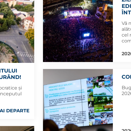
ED
ÎN
Vă 
alăt
cel
com
202
ITULUI
CO
CURÂND!
Bug
cratice și
2026
 începutul
AI DEPARTE
202