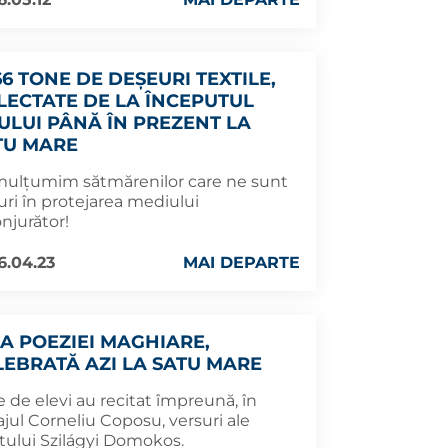
66 TONE DE DEȘEURI TEXTILE,
LECTATE DE LA ÎNCEPUTUL
ULUI PÂNĂ ÎN PREZENT LA
TU MARE
mulțumim sătmărenilor care ne sunt
uri în protejarea mediului
njurător!
6.04.23
MAI DEPARTE
UA POEZIEI MAGHIARE,
LEBRATĂ AZI LA SATU MARE
 de elevi au recitat împreună, în
jul Corneliu Coposu, versuri ale
tului Szilágyi Domokos.