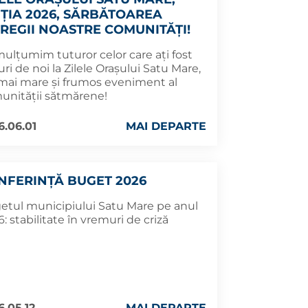
IȚIA 2026, SĂRBĂTOAREA
TREGII NOASTRE COMUNITĂȚI!
mulțumim tuturor celor care ați fost
uri de noi la Zilele Orașului Satu Mare,
 mai mare și frumos eveniment al
unității sătmărene!
6.06.01
MAI DEPARTE
NFERINȚĂ BUGET 2026
etul municipiului Satu Mare pe anul
: stabilitate în vremuri de criză
6.05.12
MAI DEPARTE