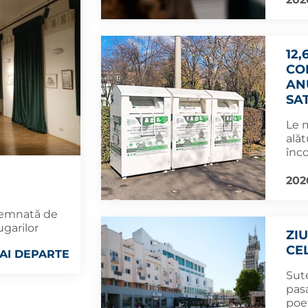
12,
CO
AN
SA
Le 
alăt
înco
202
 semnată de
ugarilor
ZI
CE
AI DEPARTE
Sute
pasa
poe