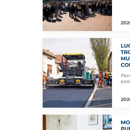
202
LU
TR
MU
CO
Pent
pest
202
MO
PU