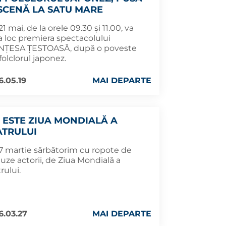
 SCENĂ LA SATU MARE
 21 mai, de la orele 09.30 și 11.00, va
a loc premiera spectacolului
NȚESA ȚESTOASĂ, după o poveste
folclorul japonez.
6.05.19
MAI DEPARTE
I ESTE ZIUA MONDIALĂ A
ATRULUI
27 martie sărbătorim cu ropote de
uze actorii, de Ziua Mondială a
rului.
6.03.27
MAI DEPARTE