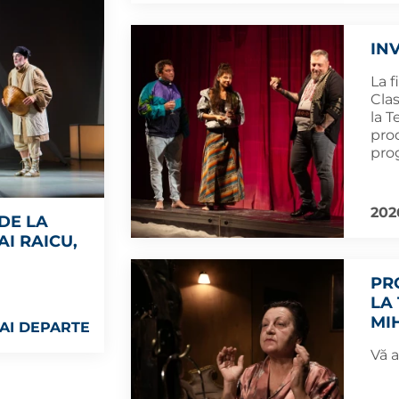
IN
La f
Clas
la 
pro
pro
202
DE LA
I RAICU,
PR
LA
MIH
AI DEPARTE
Vă 