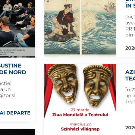
ÎN
Joi,
ave
PRI
din 
202
SUSȚINE
AZ
 DE NORD
TE
ecției
la un
În 
izor și
apla
Teat
AI DEPARTE
202