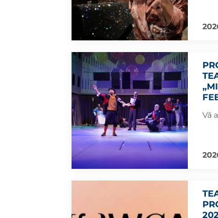
202
PR
TE
„MI
FE
Vă 
202
TE
PR
20