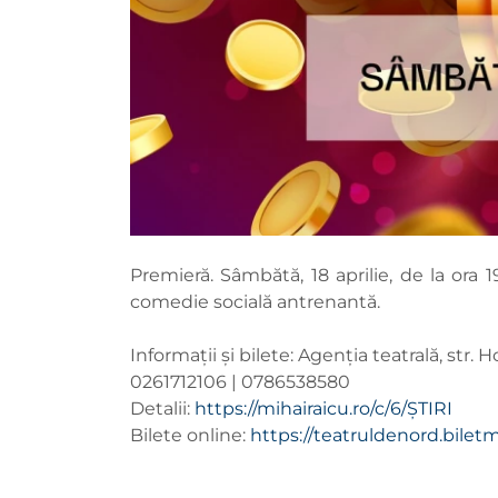
Premieră. Sâmbătă, 18 aprilie, de la ora 1
comedie socială antrenantă.
Informații și bilete: Agenția teatrală, str. H
0261712106 | 0786538580
Detalii:
https://mihairaicu.ro/c/6/ȘTIRI
Bilete online:
https://teatruldenord.bilet