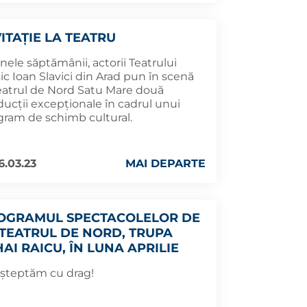
VITAȚIE LA TEATRU
inele săptămânii, actorii Teatrului
ic Ioan Slavici din Arad pun în scenă
Teatrul de Nord Satu Mare două
ducții excepționale în cadrul unui
gram de schimb cultural.
6.03.23
MAI DEPARTE
OGRAMUL SPECTACOLELOR DE
 TEATRUL DE NORD, TRUPA
AI RAICU, ÎN LUNA APRILIE
așteptăm cu drag!