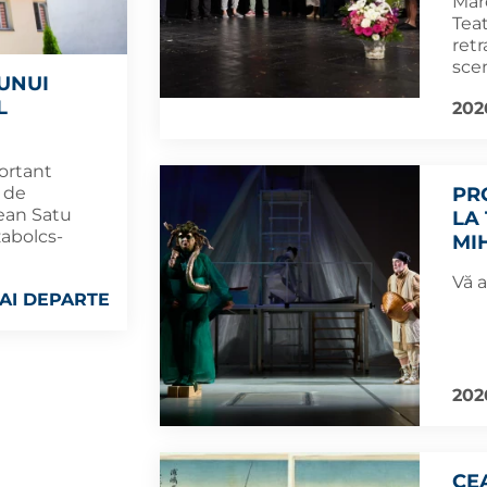
Mar
Tea
retr
scen
UNUI
L
202
ortant
PR
t de
țean Satu
LA
zabolcs-
MIH
Vă 
AI DEPARTE
202
CE