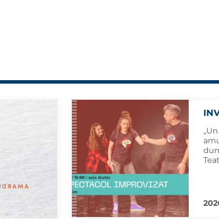
IN
,,Un
amuz
dumi
Teat
202