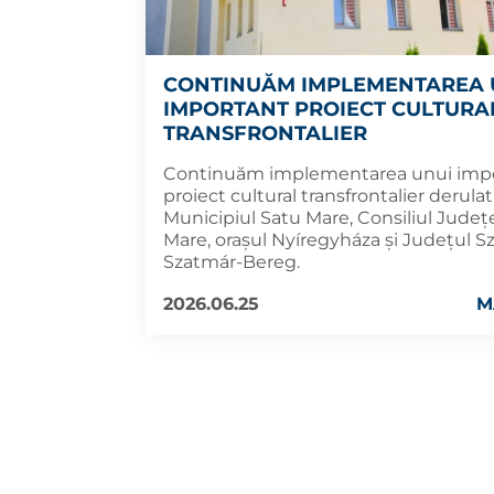
CONTINUĂM IMPLEMENTAREA 
IMPORTANT PROIECT CULTURA
TRANSFRONTALIER
Continuăm implementarea unui imp
proiect cultural transfrontalier derula
Municipiul Satu Mare, Consiliul Jude
Mare, orașul Nyíregyháza și Județul S
Szatmár-Bereg.
2026.06.25
M