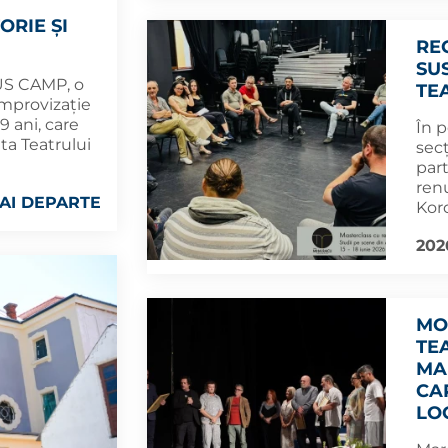
ORIE ȘI
RE
SU
US CAMP, o
TE
improvizație
19 ani, care
În p
nta Teatrului
sec
part
renu
AI DEPARTE
Kor
202
MO
TE
MA
CA
LO