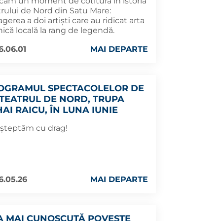
căm un moment de cotitură în istoria
trului de Nord din Satu Mare:
agerea a doi artiști care au ridicat arta
ică locală la rang de legendă.
6.06.01
MAI DEPARTE
OGRAMUL SPECTACOLELOR DE
 TEATRUL DE NORD, TRUPA
AI RAICU, ÎN LUNA IUNIE
așteptăm cu drag!
6.05.26
MAI DEPARTE
A MAI CUNOSCUTĂ POVESTE