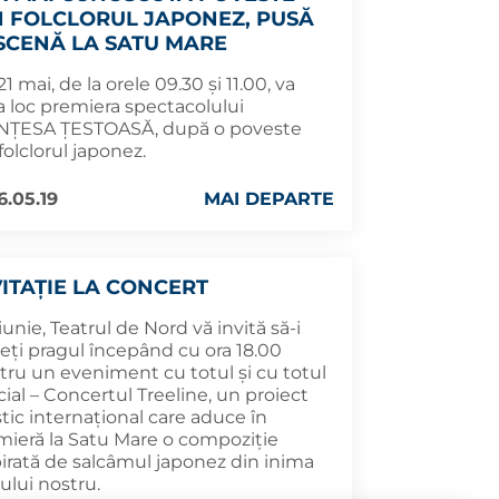
N FOLCLORUL JAPONEZ, PUSĂ
 SCENĂ LA SATU MARE
 21 mai, de la orele 09.30 și 11.00, va
a loc premiera spectacolului
NȚESA ȚESTOASĂ, după o poveste
folclorul japonez.
6.05.19
MAI DEPARTE
VITAȚIE LA CONCERT
 iunie, Teatrul de Nord vă invită să-i
eți pragul începând cu ora 18.00
tru un eveniment cu totul și cu totul
ial – Concertul Treeline, un proiect
stic internațional care aduce în
mieră la Satu Mare o compoziție
pirată de salcâmul japonez din inima
ului nostru.