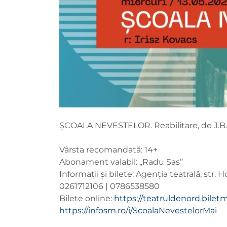
ȘCOALA NEVESTELOR. Reabilitare, de J.B.P. M
Vârsta recomandată: 14+
Abonament valabil: „Radu Sas”
Informații și bilete: Agenția teatrală, str. H
0261712106 | 0786538580
Bilete online:
https://teatruldenord.biletm
https://infosm.ro/i/ScoalaNevestelorMai