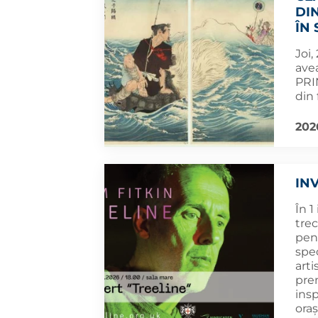
DI
ÎN
Joi,
ave
PRI
din 
202
IN
În 1
trec
pen
spec
arti
pre
ins
oraș