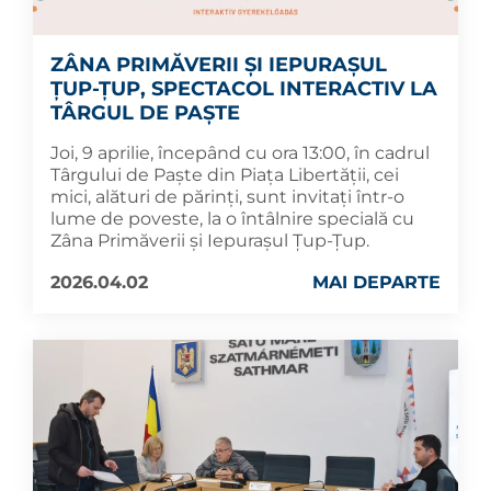
ZÂNA PRIMĂVERII ȘI IEPURAȘUL
ȚUP-ȚUP, SPECTACOL INTERACTIV LA
TÂRGUL DE PAȘTE
Joi, 9 aprilie, începând cu ora 13:00, în cadrul
Târgului de Paște din Piața Libertății, cei
mici, alături de părinți, sunt invitați într-o
lume de poveste, la o întâlnire specială cu
Zâna Primăverii și Iepurașul Țup-Țup.
2026.04.02
MAI DEPARTE