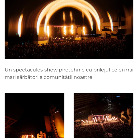
Un spectaculos show pirotehnic cu prilejul celei mai
mari sărbători a comunității noastre!