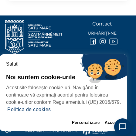
Contact
URMĂRIȚI-NE
Salut!
PRIMĂRIA MUNICIPIULUI
SATU MARE
Noi suntem cookie-urile
P-ȚA 25 OCTOMBRIE, NR. 1 CORP M, 440026 SATU MARE
Acest site folosește cookie-uri. Navigând în
PROTECȚIA DATELOR PERSONALE
continuare vă exprimați acordul pentru folosirea
cookie-urilor conform Regulamentului (UE) 2016/679.
Politica de cookies
Personalizare
Accept
PAGINĂ DEZVOLTATĂ DE