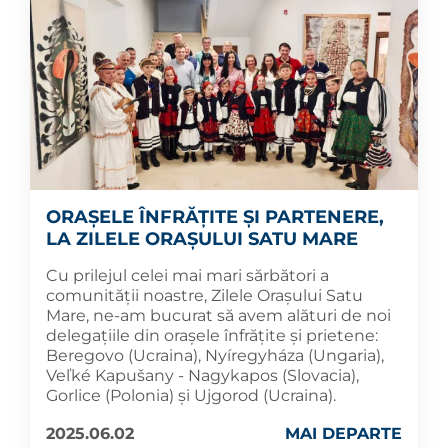
ORAȘELE ÎNFRĂȚITE ȘI PARTENERE,
LA ZILELE ORAȘULUI SATU MARE
Cu prilejul celei mai mari sărbători a
comunității noastre, Zilele Orașului Satu
Mare, ne-am bucurat să avem alături de noi
delegațiile din orașele înfrățite și prietene:
Beregovo (Ucraina), Nyíregyháza (Ungaria),
Veľké Kapušany - Nagykapos (Slovacia),
Gorlice (Polonia) și Ujgorod (Ucraina).
2025.06.02
MAI DEPARTE