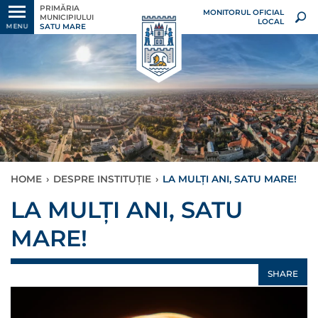
PRIMĂRIA
MONITORUL OFICIAL
MUNICIPIULUI
LOCAL
SATU MARE
MENU
HOME
›
DESPRE INSTITUȚIE
›
LA MULȚI ANI, SATU MARE!
LA MULȚI ANI, SATU
MARE!
SHARE