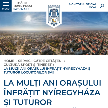
PRIMĂRIA
MONITORUL OFICIAL
MUNICIPIULUI
LOCAL
SATU MARE
MENU
HOME
›
SERVICII CĂTRE CETĂȚENI
›
CULTURĂ SPORT ȘI TINERET
›
LA MULȚI ANI ORAȘULUI ÎNFRĂȚIT NYÍREGYHÁZA ȘI
TUTUROR LOCUITORILOR SĂI!
LA MULȚI ANI ORAȘULUI
ÎNFRĂȚIT NYÍREGYHÁZA
ȘI TUTUROR