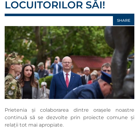
LOCUITORILOR SĂI!
SHARE
Prietenia și colaborarea dintre orașele noastre
continuă să se dezvolte prin proiecte comune și
relații tot mai apropiate.