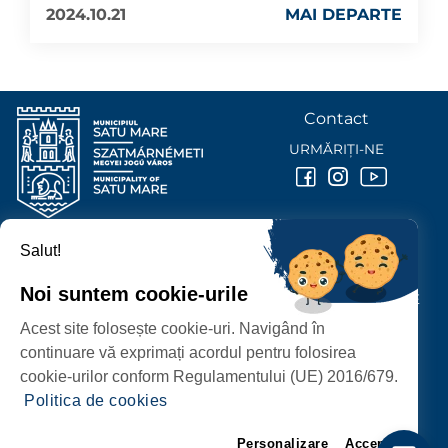
2024.10.21
MAI DEPARTE
Contact
URMĂRIȚI-NE
Salut!
PRIMĂRIA MUNICIPIULUI
SATU MARE
Noi suntem cookie-urile
P-ȚA 25 OCTOMBRIE, NR. 1 CORP M, 440026 SATU MARE
Acest site folosește cookie-uri. Navigând în
PROTECȚIA DATELOR PERSONALE
continuare vă exprimați acordul pentru folosirea
cookie-urilor conform Regulamentului (UE) 2016/679.
Politica de cookies
Personalizare
Accept