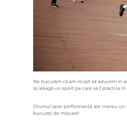
Ne bucurăm că am reușit să aducem în acelaș
își aleagă un sport pe care să îl practice în
Drumul spre performanță are mereu un înc
bucurați de mișcare!