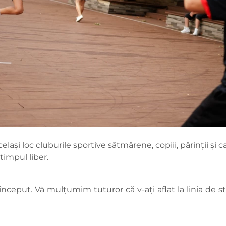
i loc cluburile sportive sătmărene, copiii, părinții și cad
 timpul liber.
eput. Vă mulțumim tuturor că v-ați aflat la linia de st