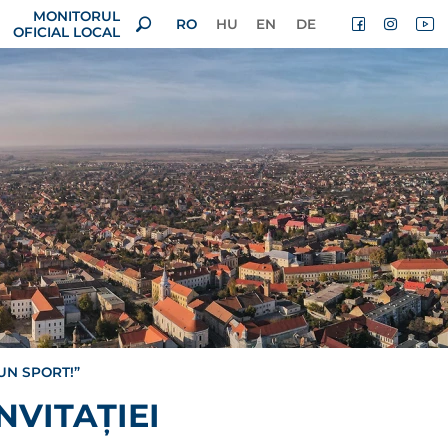
MONITORUL
RO
HU
EN
DE
OFICIAL LOCAL
 UN SPORT!”
NVITAȚIEI