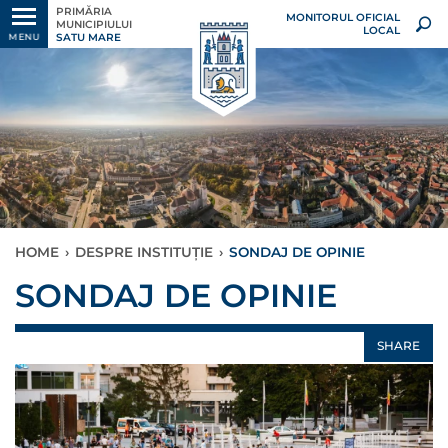
PRIMĂRIA
MONITORUL OFICIAL
MUNICIPIULUI
LOCAL
SATU MARE
MENU
HOME
›
DESPRE INSTITUȚIE
›
SONDAJ DE OPINIE
SONDAJ DE OPINIE
SHARE