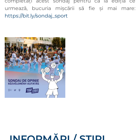
completați acest sondaj pentru ca la ediția ce
urmează, bucuria mișcării să fie și mai mare:
https://bit.ly/sondaj_sport
INFORMĂRI / ȘTIRI