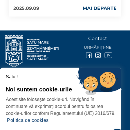
2025.09.09
MAI DEPARTE
Contact
URMĂRIȚI-NE
Salut!
PRIMĂRIA MUNICIPIULUI
SATU MARE
Noi suntem cookie-urile
P-ȚA 25 OCTOMBRIE, NR. 1 CORP M, 440026 SATU MARE
Acest site folosește cookie-uri. Navigând în
PROTECȚIA DATELOR PERSONALE
continuare vă exprimați acordul pentru folosirea
cookie-urilor conform Regulamentului (UE) 2016/679.
Politica de cookies