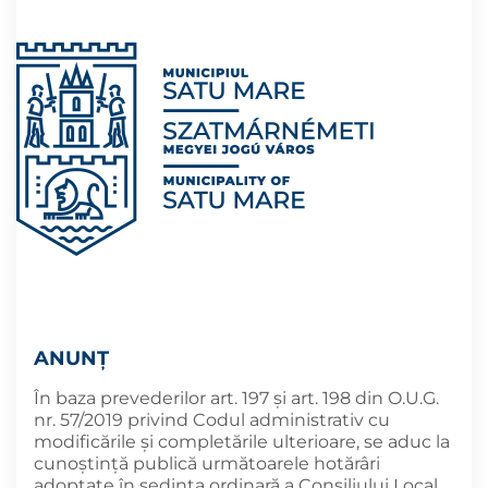
ANUNȚ
În baza prevederilor art. 197 și art. 198 din O.U.G.
nr. 57/2019 privind Codul administrativ cu
modificările și completările ulterioare, se aduc la
cunoştinţă publică următoarele hotărâri
adoptate în şedința ordinară a Consiliului Local