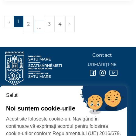
‹
1
2
3
4
›
Contact
URMĂRIȚI-NE
Salut!
PRIMĂRIA MUNICIPIULUI
SATU MARE
Noi suntem cookie-urile
P-ȚA 25 OCTOMBRIE, NR. 1 CORP M, 440026 SATU MARE
Acest site folosește cookie-uri. Navigând în
PROTECȚIA DATELOR PERSONALE
continuare vă exprimați acordul pentru folosirea
cookie-urilor conform Regulamentului (UE) 2016/679.