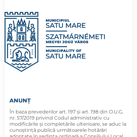
ANUNȚ
În baza prevederilor art. 197 și art. 198 din O.U.G.
nr. 57/2019 privind Codul administrativ cu
modificările și completările ulterioare, se aduc la
cunoştinţă publică următoarele hotărâri
adoptate în şedința ordinară a Consiliului Local