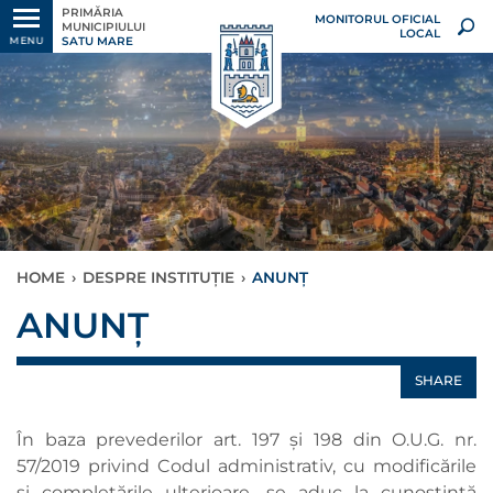
PRIMĂRIA
MONITORUL OFICIAL
MUNICIPIULUI
LOCAL
SATU MARE
MENU
HOME
›
DESPRE INSTITUȚIE
›
ANUNȚ
ANUNȚ
SHARE
În baza prevederilor art. 197 și 198 din O.U.G. nr.
57/2019 privind Codul administrativ, cu modificările
și completările ulterioare, se aduc la cunoștință