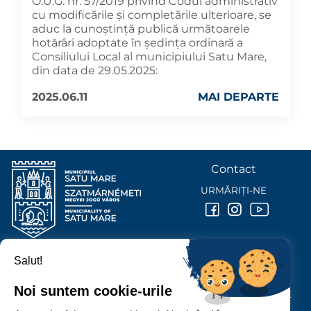
O.U.G. nr. 57/2019 privind Codul administrativ
cu modificările și completările ulterioare, se
aduc la cunoştinţă publică următoarele
hotărâri adoptate în şedinţa ordinară a
Consiliului Local al municipiului Satu Mare,
din data de 29.05.2025:
2025.06.11
MAI DEPARTE
Contact
URMĂRIȚI-NE
Salut!
PRIMĂRIA MUNICIPIULUI
SATU MARE
Noi suntem cookie-urile
P-ȚA 25 OCTOMBRIE, NR. 1 CORP M, 440026 SATU MARE