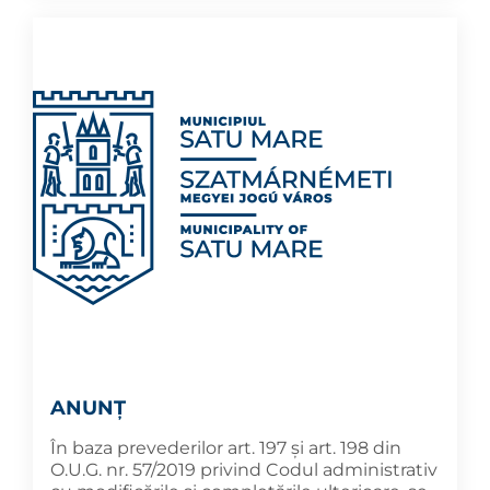
ANUNȚ
În baza prevederilor art. 197 și art. 198 din
O.U.G. nr. 57/2019 privind Codul administrativ