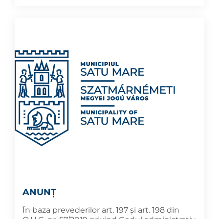
ANUNȚ
În baza prevederilor art. 197 și art. 198 din