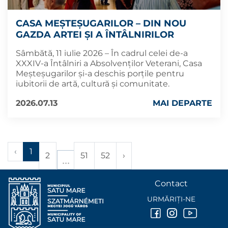
CASA MEȘTEȘUGARILOR – DIN NOU
GAZDA ARTEI ȘI A ÎNTÂLNIRILOR
Sâmbătă, 11 iulie 2026 – În cadrul celei de-a
XXXIV-a Întâlniri a Absolvenților Veterani, Casa
Meșteșugarilor și-a deschis porțile pentru
iubitorii de artă, cultură și comunitate.
2026.07.13
MAI DEPARTE
‹
1
2
51
52
›
Contact
URMĂRIȚI-NE