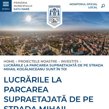
PRIMĂRIA
MONITORUL OFICIAL
MUNICIPIULUI
LOCAL
SATU MARE
MENU
HOME
›
PROIECTELE NOASTRE
›
INVESTIȚII
›
LUCRĂRILE LA PARCAREA SUPRAETAJATĂ DE PE STRADA
MIHAIL KOGĂLNICEANU SUNT ÎN TOI
LUCRĂRILE LA
PARCAREA
SUPRAETAJATĂ DE PE
STRADA MIHAIL