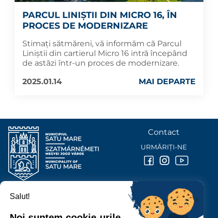
PARCUL LINIȘTII DIN MICRO 16, ÎN
PROCES DE MODERNIZARE
Stimați sătmăreni, vă informăm că Parcul
Liniștii din cartierul Micro 16 intră începând
de astăzi într-un proces de modernizare.
2025.01.14
MAI DEPARTE
Contact
URMĂRIȚI-NE
Salut!
PRIMĂRIA MUNICIPIULUI
SATU MARE
Noi suntem cookie-urile