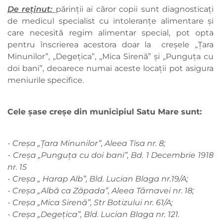
De reținut:
părinții ai căror copii sunt diagnosticați
de medicul specialist cu intoleranțe alimentare și
care necesită regim alimentar special, pot opta
pentru înscrierea acestora doar la creșele „Țara
Minunilor”, „Degețica”, „Mica Sirenă” și „Punguța cu
doi bani”, deoarece numai aceste locații pot asigura
meniurile specifice.
Cele șase creșe din municipiul Satu Mare sunt:
- Creşa „Ţara Minunilor”, Aleea Tisa nr. 8;
- Creşa „Punguţa cu doi bani”, Bd. 1 Decembrie 1918
nr. 15
- Creşa „ Harap Alb”, Bld. Lucian Blaga nr.19/A;
- Creşa „Albă ca Zăpada”, Aleea Târnavei nr. 18;
- Creşa „Mica Sirenă”, Str Botizului nr. 61/A;
- Creșa „Degețica”, Bld. Lucian Blaga nr. 121.