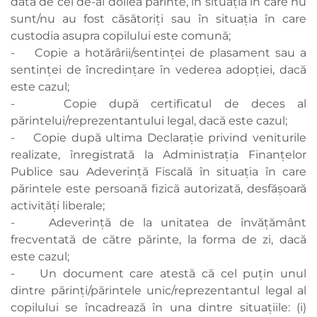
dată de cel de-al doilea părinte, în situația în care nu
sunt/nu au fost căsătoriți sau în situația în care
custodia asupra copilului este comună;
- Copie a hotărârii/sentinţei de plasament sau a
sentinţei de încredinţare în vederea adopţiei, dacă
este cazul;
- Copie după certificatul de deces al
părintelui/reprezentantului legal, dacă este cazul;
- Copie după ultima Declarație privind veniturile
realizate, înregistrată la Administrația Finanțelor
Publice sau Adeverință Fiscală în situația în care
părintele este persoană fizică autorizată, desfășoară
activități liberale;
- Adeverinţă de la unitatea de învăţământ
frecventată de către părinte, la forma de zi, dacă
este cazul;
- Un document care atestă că cel puțin unul
dintre părinți/părintele unic/reprezentantul legal al
copilului se încadrează în una dintre situațiile: (i)