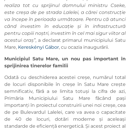
realiza tot cu sprijinul domnului ministru Cseke,
este creșa de pe strada Lalelei, a cărei construcție
va începe în perioada următoare. Pentru că atunci
când investim în educație și în infrastructură
pentru copiii noștri, investim în cel mai sigur viitor al
acestui oraș”
, a declarat primarul municipiului Satu
Mare,
Kereskényi Gábor
, cu ocazia inaugurării.
Municipiul Satu Mare, un nou pas important în
sprijinirea tinerelor familii
Odată cu deschiderea acestei creșe, numărul total
de locuri disponibile în creșe în Satu Mare crește
semnificativ, fără a se limita totuși la cifra de azi,
Primăria Municipiului Satu Mare făcând pași
importanți în proiectul construirii unei noi creșe, cea
de pe Bulevardul Lalelei, care va avea o capacitate
de 40 de locuri, dotări moderne și aceleași
standarde de eficiență energetică. Și acest proiect al