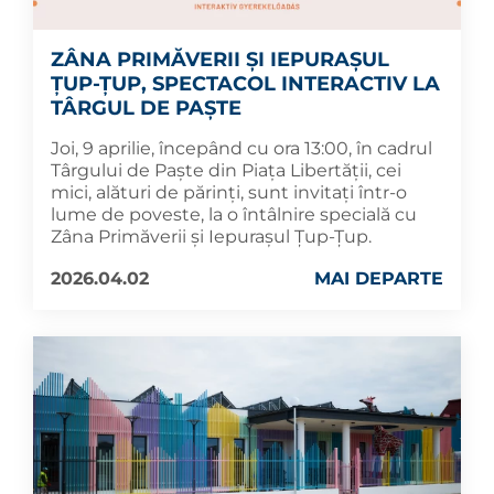
ZÂNA PRIMĂVERII ȘI IEPURAȘUL
ȚUP-ȚUP, SPECTACOL INTERACTIV LA
TÂRGUL DE PAȘTE
Joi, 9 aprilie, începând cu ora 13:00, în cadrul
Târgului de Paște din Piața Libertății, cei
mici, alături de părinți, sunt invitați într-o
lume de poveste, la o întâlnire specială cu
Zâna Primăverii și Iepurașul Țup-Țup.
2026.04.02
MAI DEPARTE