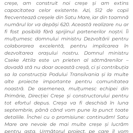
creșe, am construit noi creșe și am extins
capacitatea celor existente. Azi, 512 de copii
frecventează creșele din Satu Mare, iar din toamnă
numărul lor va depăși 620. Această realizare nu ar
fi fost posibilă fără sprijinul partenerilor noștri. Îi
mulțumesc domnului ministru Dezvoltării pentru
colaborarea excelentă, pentru implicarea în
dezvoltarea orașului nostru. Domnul ministru
Cseke Attila este un prieten al sătmărenilor –
dovadă stă nu doar această creșă, ci și contribuția
sa la construcția Podului Transilvania și la multe
alte proiecte importante pentru comunitatea
noastră. De asemenea, mulțumesc echipei din
Primărie, Direcției Creșe și constructorului pentru
tot efortul depus. Creșa va fi deschisă în luna
septembrie, până când vom pune la punct toate
detaliile. Închei cu o promisiune: continuăm! Satu
Mare are nevoie de mai multe creșe și lucrăm
pentru asta. Următorul proiect, pe care îl vom