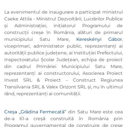
La evenimentul de inaugurare a participat ministrul
Cseke Attila - Ministrul Dezvoltării, Lucrărilor Publice
și Administrației, inițiatorul Programului de
construcții creșe în România, alături de primarul
municipiului Satu Mare,
Kereskényi Gábor
,
viceprimari, administrator public, reprezentanți ai
autorității publice județene, ai Instituției Prefectului,
Inspectoratului Școlar Județean, echipa de proiect
din cadrul Primăriei Municipiului Satu Mare,
reprezentanți ai constructorului, Asocierea Proiect
Invest SRL & Proiect – Construct Regiunea
Transilvania SRL & Valex Orizont SRL și, nu în ultimul
rând, reprezentanți ai comunității.
Creșa ,,Grădina Fermecată’’
din Satu Mare este cea
de-a 61-a creșă construită în România prin
Programul guvernamental de construire de creșe