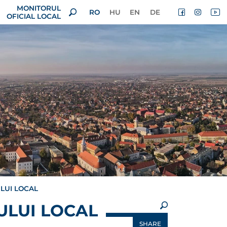
MONITORUL
RO
HU
EN
DE
OFICIAL LOCAL
LUI LOCAL
×
ULUI LOCAL
SHARE