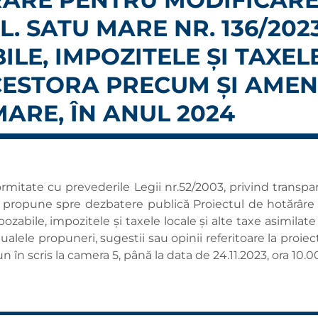
. SATU MARE NR. 136/202
LE, IMPOZITELE ȘI TAXELE
CESTORA PRECUM ȘI AMENZ
ARE, ÎN ANUL 2024
rmitate cu prevederile Legii nr.52/2003, privind transpar
re, propune spre dezbatere publică Proiectul de hotărâre
pozabile, impozitele și taxele locale și alte taxe asimilat
alele propuneri, sugestii sau opinii referitoare la proie
 în scris la camera 5, până la data de 24.11.2023, ora 10.0