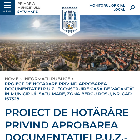
PRIMĂRIA
MONITORUL OFICIAL
MUNICIPIULUI
LOCAL
SATU MARE
MENU
HOME
›
INFORMAȚII PUBLICE
›
PROIECT DE HOTĂRÂRE PRIVIND APROBAREA
DOCUMENTAȚIEI P.U.Z.- “CONSTRUIRE CASĂ DE VACANȚĂ”
ÎN MUNICIPIUL SATU MARE, ZONA BERCU ROSU, NR. CAD.
167328
PROIECT DE HOTĂRÂRE
PRIVIND APROBAREA
DOCUMENTAȚIEI P.U.Z.-