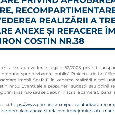
ZARE, RECOMPARTIMENTAR
VEDEREA REALIZĂRII A TRE
RE ANEXE ȘI REFACERE ÎM
IRON COSTIN NR.38
rmitate cu prevederile Legii nr.52/2003, privind transpar
re, propune spre dezbatere publică Proiectul de hotărâr
ardare imobil Sp+P+E în vederea realizării a trei unit
tin nr.38. Eventualele propuneri, sugestii sau opinii re
@primariasm.ro
sau se depun în scris la camera 5, până l
 aici:
https://www.primariasm.ro/puz-refatadizare-recom
ocative-demolare-anexe-si-refacere-impejmuire-satu-mare