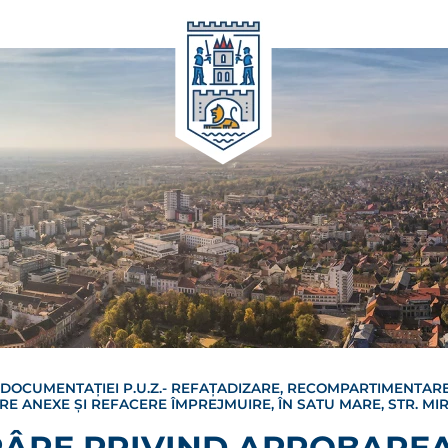
DOCUMENTAȚIEI P.U.Z.- REFAȚADIZARE, RECOMPARTIMENTARE
ARE ANEXE ȘI REFACERE ÎMPREJMUIRE, ÎN SATU MARE, STR. MI
RÂRE PRIVIND APROBARE