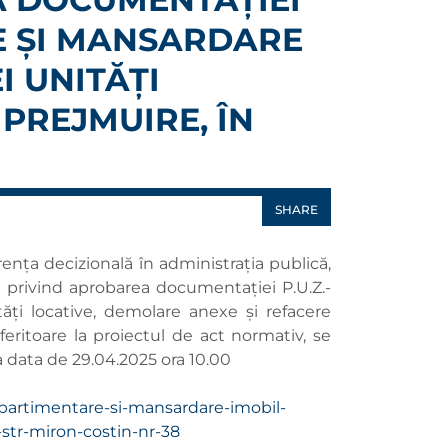
E ȘI MANSARDARE
I UNITĂȚI
PREJMUIRE, ÎN
SHARE
ența decizională în administrația publică,
e privind aprobarea documentației P.U.Z.-
ăți locative, demolare anexe și refacere
feritoare la proiectul de act normativ, se
a data de 29.04.2025 ora 10.00
partimentare-si-mansardare-imobil-
-str-miron-costin-nr-38