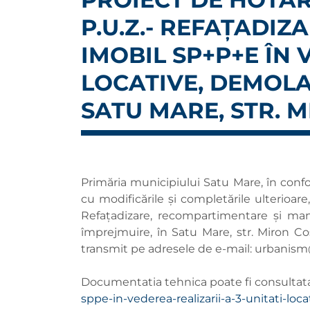
P.U.Z.- REFAȚADI
IMOBIL SP+P+E ÎN 
LOCATIVE, DEMOLA
SATU MARE, STR. M
Primăria municipiului Satu Mare, în confo
cu modificările și completările ulterioa
Refațadizare, recompartimentare și mans
împrejmuire, în Satu Mare, str. Miron Cos
transmit pe adresele de e-mail:
urbanism
Documentatia tehnica poate fi consultata
sppe-in-vederea-realizarii-a-3-unitati-l