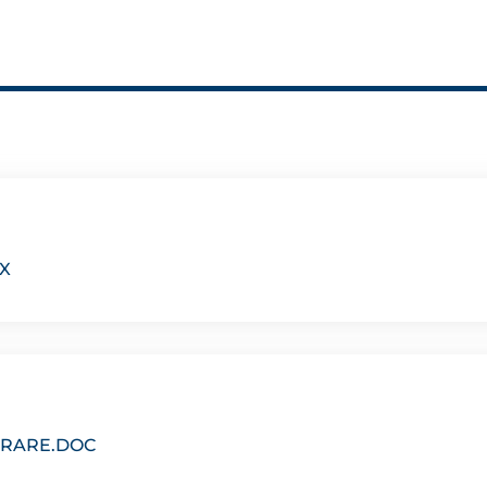
X
ARARE.DOC