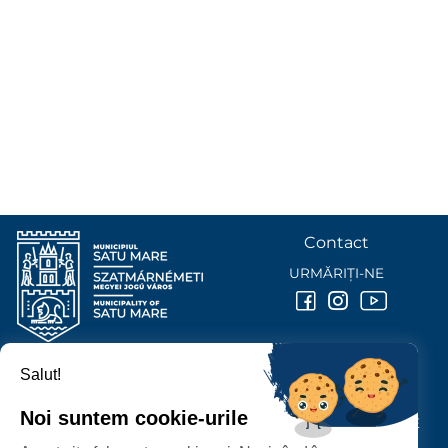
Contact
URMĂRIȚI-NE
Salut!
PRIMĂRIA MUNICIPIULUI
SATU MARE
Noi suntem cookie-urile
P-ȚA 25 OCTOMBRIE, NR. 1 CORP M, 440026 SATU MARE