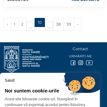
10
‹
1
2
38
39
›
Contact
URMĂRIȚI-NE
Salut!
PRIMĂRIA MUNICIPIULUI
SATU MARE
Noi suntem cookie-urile
P-ȚA 25 OCTOMBRIE, NR. 1 CORP M, 440026 SATU MARE
Acest site folosește cookie-uri. Navigând în
PROTECȚIA DATELOR PERSONALE
continuare vă exprimați acordul pentru folosirea