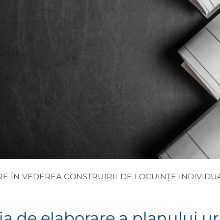
RE ÎN VEDEREA CONSTRUIRII DE LOCUINȚE INDIVIDUAL
ia de elaborare a planului ur