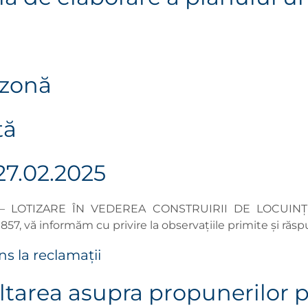
 zonă
tă
27.02.2025
L – LOTIZARE ÎN VEDEREA CONSTRUIRII DE LOCUIN
857,
vă informăm cu privire la observaţiile primite şi răsp
s la reclamații
ltarea asupra propunerilor 