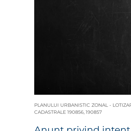
PLANULUI URBANISTIC ZONAL - LOTIZA
CADASTRALE 190856, 190857
Anunţ privind intenţ