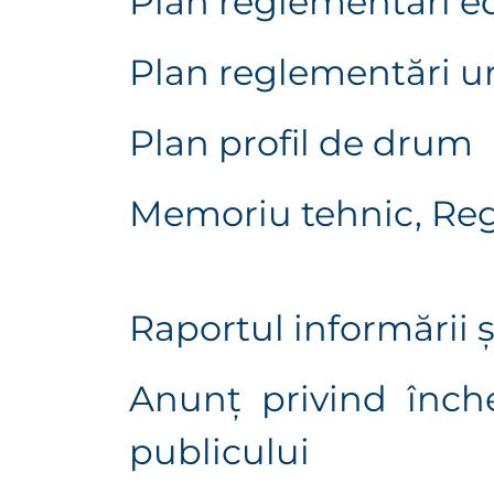
Plan reglementări ed
Plan reglementări ur
Plan profil de drum
Memoriu tehnic, R
e
Raportul informării ş
Anunţ privind înche
publicului