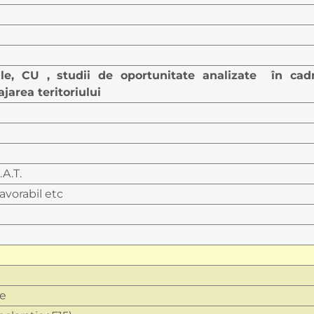
ale, CU , studii de oportunitate analizate în cad
area teritoriului
.A.T.
vorabil etc
re