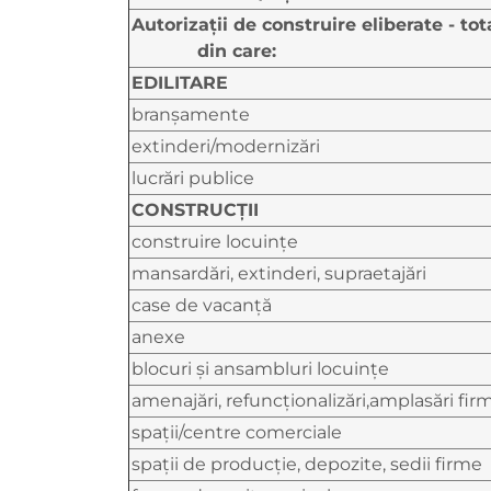
Autorizaţii de construire eliberat
din care:
EDILITARE
branşamente
extinderi/modernizări
lucrări publice
CONSTRUCŢII
construire locuinţe
mansardări, extinderi, supraetajări
case de vacanţă
anexe
blocuri şi ansambluri locuinţe
amenajări, refuncţionalizări,amplasări firm
spaţii/centre comerciale
spaţii de producţie, depozite, sedii firme