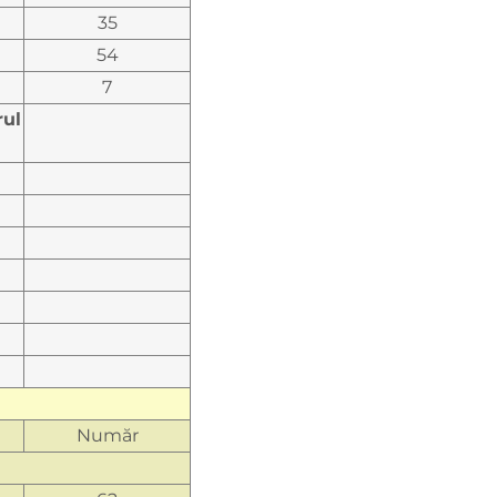
35
54
7
rul
Număr