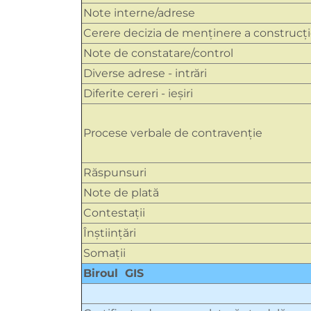
Note interne/adrese
Cerere decizia de menținere a construcți
Note de constatare/control
Diverse adrese - intrări
Diferite cereri - ieșiri
Procese verbale de contravenţie
Răspunsuri
Note de plată
Contestații
Înștiințări
Somații
Biroul GIS