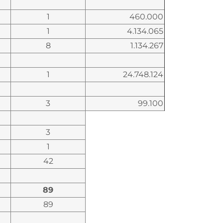
1
460.000
1
4.134.065
8
1.134.267
1
24.748.124
3
99.100
3
1
42
89
89