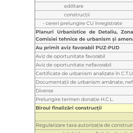
edilitare
construcţii
- cereri prelungire CU înregistrate
Planuri Urbanistice de Detaliu, Zon
Comisiei tehnice de urbanism şi amenaj
Au primit aviz favorabil PUZ-PUD
Aviz de oportunitate favorabil
Aviz de oportunitate nefavorabil
Certificate de urbanism analizate în C.T.U
Documentaţii de urbanism amânate, nefa
Diverse
Prelungire termen donație H.C.L.
Biroul finalizări construcţii
Regularizare taxa autorizaţia de construi