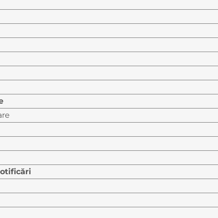
e
are
otificări