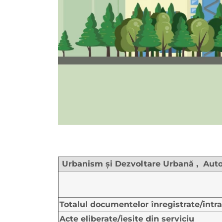
Urbanism şi Dezvoltare Urbană , Autor
Totalul documentelor înregistrate/in
Acte eliberate/ieșite din serviciu