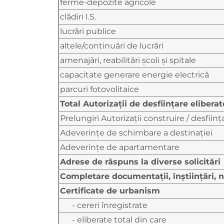
ferme-depozite agricole
clădiri I.S.
lucrări publice
altele/continuări de lucrări
amenajări, reabilitări şcoli şi spitale
capacitate generare energie electrică
parcuri fotovolitaice
Total Autorizaţii de desfiinţare eliberat
Prelungiri Autorizații construire / desființ
Adeverințe de schimbare a destinației
Adeverințe de apartamentare
Adrese de răspuns la diverse solicitări
Completare documentații, înștiințări, n
Certificate de urbanism
- cereri înregistrate
- eliberate total din care