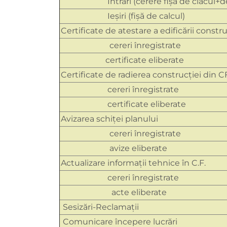
Intrări (cerere fișă de clacul+decl
Ieșiri (fișă de calcul)
Certificate de atestare a edificării constru
cereri înregistrate
certificate eliberate
Certificate de radierea construcţiei din C
cereri înregistrate
certificate eliberate
Avizarea schiţei planului
cereri înregistrate
avize eliberate
Actualizare informaţii tehnice în C.F.
cereri înregistrate
acte eliberate
Sesizări-Reclamații
Comunicare începere lucrări