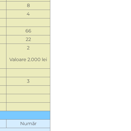
8
4
66
22
2
Valoare 2.000 lei
3
Număr