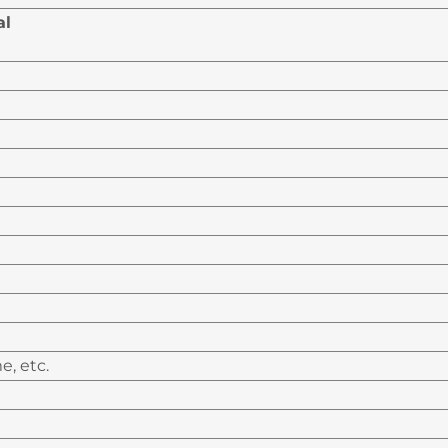
e - total
e, etc.